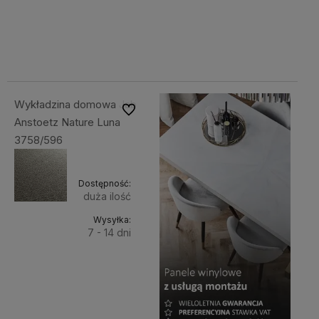
687,44 zł
687,44 zł
Cena
Cena
koszyka
koszyka
netto:
netto:
558,89 zł
558,89 zł
Wykładzina domowa Jab
Do ulubionych
Anstoetz Nature Luna
3758/596
Dostępność:
duża ilość
Wysyłka:
7 - 14 dni
Do
687,44 zł
Cena
koszyka
netto:
558,89 zł