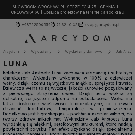
SHOWROOM WROCŁAW: PL. STRZELECKI 25 | GDYNIA: UL.
ORŁOWSKA 66 | Obsługa projektów na terenie całego kraju
+48792500556
71 321 0 321
sklep@arcydom.pl
Arcydom
Wykładziny
Wykładziny domowe
Jab Ansto
LUNA
Kolekcja Jab Anstoetz Luna zachwyca elegancją i subtelnym
charakterem. Wykładziny wykonano w 100% z dziewiczej
wełny, dzięki czemu są wyjątkowo miękkie, sprężyste i trwałe.
Dziewicza wełna to najwyższej jakości surowiec pozyskiwany
z pierwszego strzyżenia owiec. Dzięki temu włókna są
delikatne, sprężyste i odporne na odkształcenia. Wełna ma
także doskonałe właściwości termoizolacyjne, co pozwala
utrzymać komfortową temperaturę w pomieszczeniu.
Dodatkowo jest higroskopijna – pochłania nadmiar wilgoci, co
tworzy zdrowy mikroklimat. Wykładziny Jab Anstoetz Luna
wyróżniają się miękkimi, pętelkowymi strukturami, które nadają
powierzchni połysku. Ten efekt uzyskano dzięki specjalnemu
procesowi barwienia, który tworzy jedwabisto-matowy blask