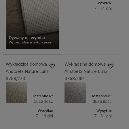
Wysyłka:
7 - 14 dni
Do
687,44 zł
Cena
koszyka
netto:
558,89 zł
Wykładzina domowa Jab
Wykładzina domowa Jab
Do ulubionych
Do ulubiony
Anstoetz Nature Luna
Anstoetz Nature Luna
3758/273
3758/299
Dostępność:
Dostępność:
duża ilość
duża ilość
Wysyłka:
Wysyłka:
7 - 14 dni
7 - 14 dni
Do
Do