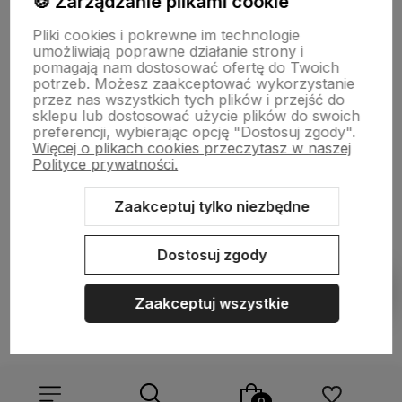
🍪 Zarządzanie plikami cookie
Pliki cookies i pokrewne im technologie
NASZA SELEKCJA
umożliwiają poprawne działanie strony i
pomagają nam dostosować ofertę do Twoich
potrzeb. Możesz zaakceptować wykorzystanie
POMOC
przez nas wszystkich tych plików i przejść do
sklepu lub dostosować użycie plików do swoich
preferencji, wybierając opcję "Dostosuj zgody".
KONTO
Więcej o plikach cookies przeczytasz w naszej
Polityce prywatności.
O NAS
Zaakceptuj tylko niezbędne
Dostosuj zgody
Sklep internetowy Shoper.pl
Szablon Shoper Modern 3.0™
od
GrowCommerce
Zaakceptuj wszystkie