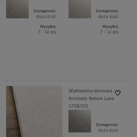
Dostępność:
Dostępność:
duża ilość
duża ilość
Wysyłka:
Wysyłka:
7 - 14 dni
7 - 14 dni
Do
Do
687,44 zł
687,44 zł
Cena
Cena
koszyka
koszyka
netto:
netto:
558,89 zł
558,89 zł
Wykładzina domowa Jab
Do ulubiony
Anstoetz Nature Luna
3758/133
Dostępność:
duża ilość