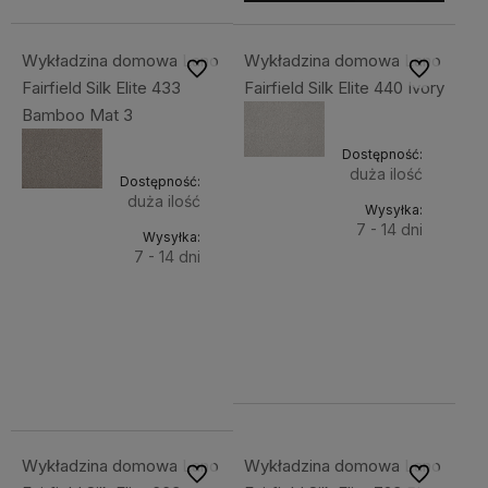
Wykładzina domowa Lano
Wykładzina domowa Lano
Do ulubionych
Do ulubiony
Fairfield Silk Elite 433
Fairfield Silk Elite 440 Ivory
Bamboo Mat 3
Dostępność:
duża ilość
Dostępność:
duża ilość
Wysyłka:
7 - 14 dni
Wysyłka:
7 - 14 dni
Do
121,99 zł
Do
121,99 zł
Cena
koszyka
netto:
Cena
koszyka
99,18 zł
netto:
99,18 zł
Wykładzina domowa Lano
Wykładzina domowa Lano
Do ulubionych
Do ulubiony