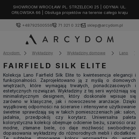
SHOWROOM WROCŁAW: PL. STRZELECKI 25 | GDYNIA: UL.
ORŁOWSKA 66 | Obsługa projektów na terenie całego kraju
+48792500556
71 321 0 321
sklep@arcydom.pl
Arcydom
Wykładziny
Wykładziny domowe
Lano
FAIRFIELD SILK ELITE
Kolekcja Lano Fairfield Silk Elite to kwintesencja elegancji i
funkcjonalności. Zaprojektowano ją z myślą o domowych
wnętrzach, które wymagają trwałych, ponadczasowych i
estetycznych rozwiązań. Wykładziny z tej serii wyróżniają się
minimalistycznym designem, który doskonale wpisuje się
zarówno w klasyczne, jak i nowoczesne aranżacje. Dzięki
wyjątkowej odporności na ścieranie i intensywne użytkowanie
świetnie sprawdzają się w takich pomieszczeniach jak: salon,
jadalnia, przedpokój czy korytarz. Uniwersalna paleta
kolorystyczna kolekcji obejmuje odcienie beżu, szarości oraz
modne, złamane biele, co daje możliwość swobodnego
dopasowania wykładziny do różnorodnych mebli i dodatków.
Te subtelne, stonowane kolory wprowadzą do wnętrz