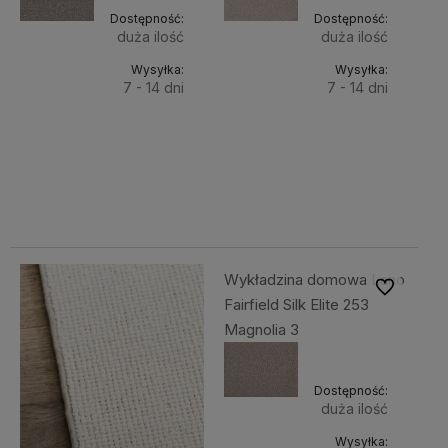
Dostępność:
Dostępność:
duża ilość
duża ilość
Wysyłka:
Wysyłka:
7 - 14 dni
7 - 14 dni
Do
Do
121,99 zł
121,99 zł
Cena
Cena
koszyka
koszyka
netto:
netto:
99,18 zł
99,18 zł
Wykładzina domowa Lano
Do ulubiony
Fairfield Silk Elite 253
Magnolia 3
Dostępność:
duża ilość
Wysyłka: