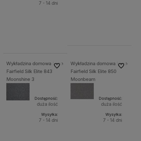
7 - 14 dni
Do
121,99 zł
Do
121,99 zł
Cena
koszyka
netto:
Cena
koszyka
99,18 zł
netto:
99,18 zł
Wykładzina domowa Lano
Wykładzina domowa Lano
Do ulubionych
Do ulubiony
Fairfield Silk Elite 843
Fairfield Silk Elite 850
Moonshine 3
Moonbeam
Dostępność:
Dostępność:
duża ilość
duża ilość
Wysyłka:
Wysyłka:
7 - 14 dni
7 - 14 dni
Do
Do
121,99 zł
121,99 zł