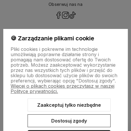
Obserwuj nas na
polityce prywatności
🍪 Zarządzanie plikami cookie
Pliki cookies i pokrewne im technologie
NASZA SELEKCJA
umożliwiają poprawne działanie strony i
pomagają nam dostosować ofertę do Twoich
potrzeb. Możesz zaakceptować wykorzystanie
POMOC
przez nas wszystkich tych plików i przejść do
sklepu lub dostosować użycie plików do swoich
preferencji, wybierając opcję "Dostosuj zgody".
KONTO
Więcej o plikach cookies przeczytasz w naszej
Polityce prywatności.
O NAS
Zaakceptuj tylko niezbędne
Dostosuj zgody
Sklep internetowy Shoper.pl
Szablon Shoper Modern 3.0™
od
GrowCommerce