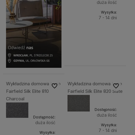
duża ilość
Wysyłka:
7 - 14 dni
Do
121,99 zł
Cena
koszyka
netto:
99,18 zł
Wykładzina domowa Lano
Wykładzina domowa Lano
Do ulubionych
Do ulubiony
Fairfield Silk Elite 810
Fairfield Silk Elite 820 Slate
Charcoal
Dostępność:
duża ilość
Dostępność:
duża ilość
Wysyłka:
7 - 14 dni
Wysyłka: