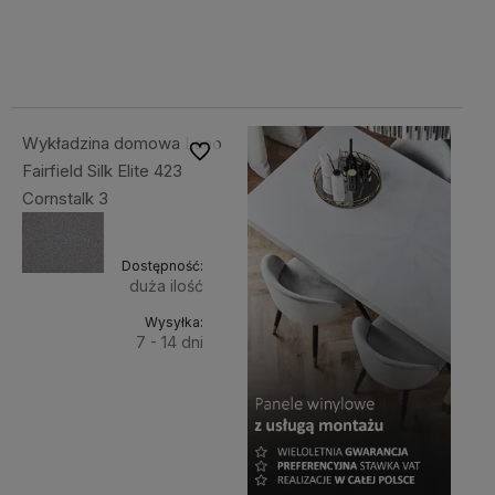
Cena
Cena
koszyka
koszyka
netto:
netto:
99,18 zł
99,18 zł
Wykładzina domowa Lano
Do ulubionych
Fairfield Silk Elite 423
Cornstalk 3
Dostępność:
duża ilość
Wysyłka:
7 - 14 dni
Do
121,99 zł
Cena
koszyka
netto:
99,18 zł