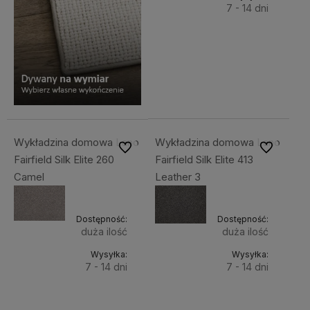
7 - 14 dni
Do
121,99 zł
Cena
koszyka
netto:
99,18 zł
Wykładzina domowa Lano
Wykładzina domowa Lano
Do ulubionych
Do ulubiony
Fairfield Silk Elite 260
Fairfield Silk Elite 413
Camel
Leather 3
Dostępność:
Dostępność:
duża ilość
duża ilość
Wysyłka:
Wysyłka:
7 - 14 dni
7 - 14 dni
Do
Do
121,99 zł
121,99 zł