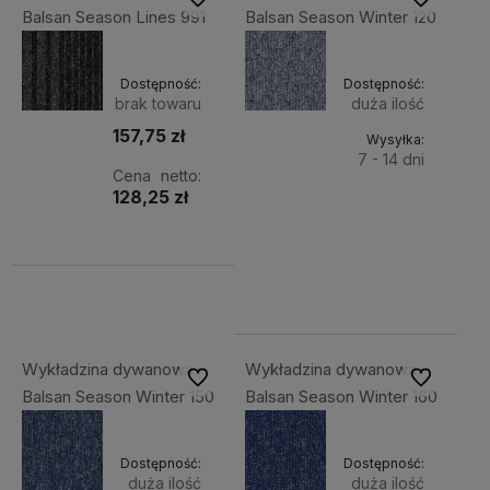
Balsan Season Lines 991
Balsan Season Winter 120
Dostępność:
Dostępność:
brak towaru
duża ilość
157,75 zł
Wysyłka:
7 - 14 dni
Cena netto:
128,25 zł
Do
142,86 zł
Cena
koszyka
netto:
116,15 zł
Wykładzina dywanowa
Wykładzina dywanowa
Do ulubionych
Do ulubiony
Balsan Season Winter 150
Balsan Season Winter 160
Dostępność:
Dostępność:
duża ilość
duża ilość