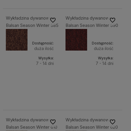
Wykładzina dywanowa
Wykładzina dywanowa
Do ulubionych
Do ulubiony
Balsan Season Winter 585
Balsan Season Winter 590
Dostępność:
Dostępność:
duża ilość
duża ilość
Wysyłka:
Wysyłka:
7 - 14 dni
7 - 14 dni
Do
Do
142,86 zł
142,86 zł
Cena
Cena
koszyka
koszyka
netto:
netto:
116,15 zł
116,15 zł
Wykładzina dywanowa
Wykładzina dywanowa
Do ulubionych
Do ulubiony
Balsan Season Winter 610
Balsan Season Winter 620