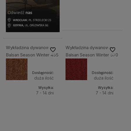
Cena
koszyka
netto:
116,15 zł
Wykładzina dywanowa
Wykładzina dywanowa
Do ulubionych
Do ulubiony
Balsan Season Winter 455
Balsan Season Winter 570
Dostępność:
Dostępność:
duża ilość
duża ilość
Wysyłka:
Wysyłka:
7 - 14 dni
7 - 14 dni
Do
Do
142,86 zł
142,86 zł
Cena
Cena
koszyka
koszyka
netto:
netto:
116,15 zł
116,15 zł