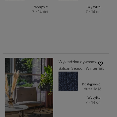
Wysyłka:
Wysyłka:
7 - 14 dni
7 - 14 dni
Do
Do
142,86 zł
142,86 zł
Cena
Cena
koszyka
koszyka
netto:
netto:
116,15 zł
116,15 zł
Wykładzina dywanowa
Do ulubiony
Balsan Season Winter 185
Dostępność:
duża ilość
Wysyłka:
7 - 14 dni
Do
142,86 zł