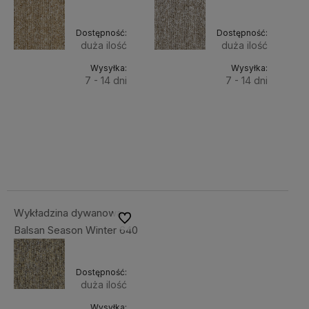
Dostępność:
Dostępność:
duża ilość
duża ilość
Wysyłka:
Wysyłka:
7 - 14 dni
7 - 14 dni
Do
Do
142,86 zł
142,86 zł
Cena
Cena
koszyka
koszyka
netto:
netto:
116,15 zł
116,15 zł
Wykładzina dywanowa
Do ulubionych
Balsan Season Winter 640
Dostępność:
duża ilość
Wysyłka: