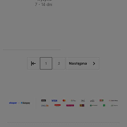
7 - 14 dni
Do
142,86 zł
Cena
koszyka
netto:
116,15 zł
1
2