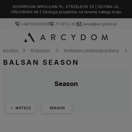
SHOWROOM WROCŁAW: PL. STRZELECKI 25 | GDYNIA: UL.
ORŁOWSKA 66 | Obsługa projektów na terenie całego kraju
+48792500556
71 321 0 321
sklep@arcydom.pl
Arcydom
Wykładziny
Wykładziny obiektowe w płytce
BALSAN SEASON
Season
WSTECZ
SEASON