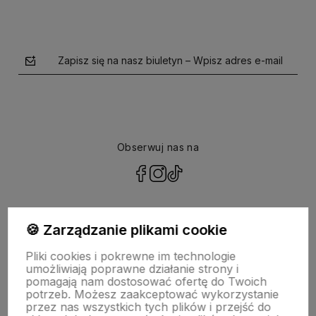
Zapisz się na nasz biuletyn – Wpisz adres e-mail
Obserwuj nas na
polityce prywatności
🍪 Zarządzanie plikami cookie
Pliki cookies i pokrewne im technologie
NASZA SELEKCJA
umożliwiają poprawne działanie strony i
pomagają nam dostosować ofertę do Twoich
potrzeb. Możesz zaakceptować wykorzystanie
POMOC
przez nas wszystkich tych plików i przejść do