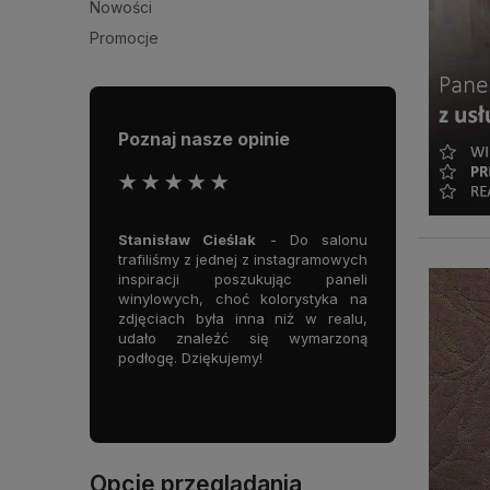
Nowości
Promocje
Poznaj nasze opinie
★ ★ ★ ★ ★
 Piękne miejsce,
Stanisław Cieślak
- Do salonu
Ola Hoble
a tapet, podłóg
trafiliśmy z jednej z instagramowych
Współpracujemy
adzin, ale przede
inspiracji poszukując paneli
zakresie dostaw 
owe doradztwo!
winylowych, choć kolorystyka na
tapet, sztuka
miejsce godne
zdjęciach była inna niż w realu,
elementów dla n
udało znaleźć się wymarzoną
Super kontakt
podłogę. Dziękujemy!
obsługa i ekstra
we.make ❤️
Opcje przeglądania