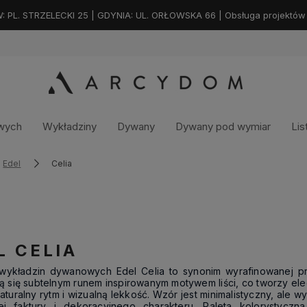
. STRZELECKI 25 | GDYNIA: UL. ORŁOWSKA 66 | Obsługa projektów na
owych
Wykładziny
Dywany
Dywany pod wymiar
Lis
Edel
Celia
L CELIA
 wykładzin dywanowych Edel Celia to synonim wyrafinowanej pro
ą się subtelnym runem inspirowanym motywem liści, co tworzy e
aturalny rytm i wizualną lekkość. Wzór jest minimalistyczny, ale
ej faktury i dekoracyjnego charakteru. Paleta kolorystyczna