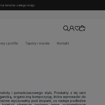
 terenie całego kraju
twy i profile
Tapety i murale
Kontakt
Wybierz coś dla siebie z naszej aktualnej
oferty lub zaloguj się, aby przywrócić dodane
produkty do listy z poprzedniej sesji.
stoty i ponadczasowego stylu. Produkty z tej serii
legancką, organiczną kompozycję, która wprowadzi do
 wyraźnie wyczuwalny pod stopami, co nadaje podłodze
 kolekcji obejmuje zarówno jasne, rozświetlające