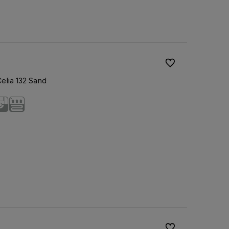
Do ulubionych
elia 132 Sand
Do ulubionych