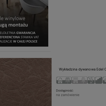
r
-Najlepsi!
Katarzyna Szymczak-
Michał Dworn
 już wiele lat w
Pomianowska
- Polecam każdemu,
obsługa ora
i montażu podłóg,
kto szuka profesjonalnej a
doradztwo. Sze
terii i innych
jednocześnie nienachalnej obsługi.
każdy znajdzi
aszych Klientów.
Rzetelny dobór materiałów,
Polecam z całeg
Wykładzina dywanowa Edel Ce
, profesjonalna
fachowy montaż a jednocześnie
 ludzie! pracownia
sympatyczna atmosfera :)
Dostępność:
na zamówienie