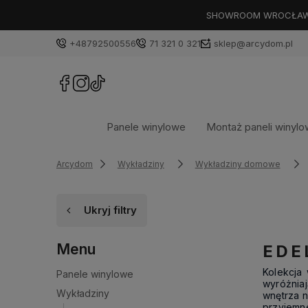
SHOWROOM WROCŁAW: PL
+48792500556
71 321 0 321
sklep@arcydom.pl
Panele winylowe
Montaż paneli winyl
Arcydom
Wykładziny
Wykładziny domowe
Ukryj filtry
Menu
EDE
Kolekcja
Panele winylowe
wyróżniaj
Wykładziny
wnętrza n
przyjemn