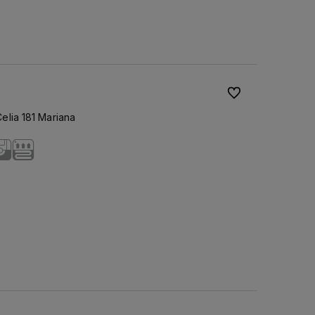
Do ulubionych
lia 181 Mariana