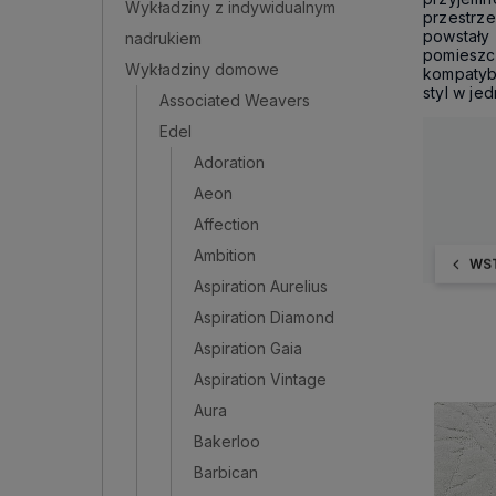
Wykładziny z indywidualnym
przestrz
powstały
nadrukiem
pomieszc
Wykładziny domowe
kompatyb
styl w je
Associated Weavers
Edel
Adoration
Aeon
Affection
Ambition
WS
Aspiration Aurelius
Aspiration Diamond
Aspiration Gaia
Aspiration Vintage
Aura
Bakerloo
Barbican