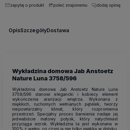
zapytaj o produkt
dodaj opinię
poleć znajomemu
Opis
Szczegóły
Dostawa
Wykładzina domowa Jab Anstoetz
Nature Luna 3758/596
Wykładzina domowa Jab Anstoetz Nature Luna
3758/596 stanowi elegancki i kobiecy element
wykończenia aranżacji wnętrza. Wykonana z
miękkich, ruchomych wełnianych pętelek, tworzy
niepowtarzalny klimat, który rozpromienia
przestrzeń. Specjalny proces barwienia nadaje jej
jedwabiście matowy połysk, który natychmiast
przyciąga wzrok. Wykładzina ta jest wykonana w
100% z wełny, co czyni ją nie tylko miękką w dotyku,