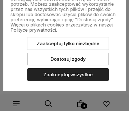
potrzeb. Możesz zaakceptować wykorzystanie
polityce prywatności
przez nas wszystkich tych plików i przejść do
sklepu lub dostosować użycie plików do swoich
preferencji, wybierając opcję "Dostosuj zgody".
Więcej o plikach cookies przeczytasz w naszej
Polityce prywatności.
NASZA SELEKCJA
Zaakceptuj tylko niezbędne
POMOC
Dostosuj zgody
KONTO
Zaakceptuj wszystkie
O NAS
Sklep internetowy Shoper.pl
Szablon Shoper Modern 3.0™
od
GrowCommerce