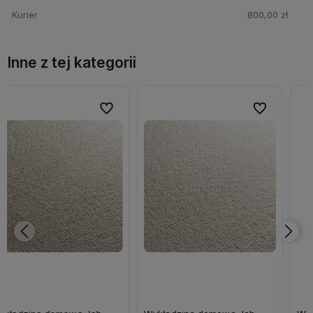
Kurier
800,00 zł
Inne z tej kategorii
bionych
Do ulubionych
Do ulubi