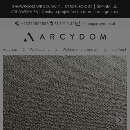
SHOWROOM WROCŁAW: PL. STRZELECKI 25 | GDYNIA: UL.
ORŁOWSKA 66 | Obsługa projektów na terenie całego kraju
+48792500556
71 321 0 321
sklep@arcydom.pl
Arcydom
Wykładziny
Wykładziny domowe
Jab Ansto