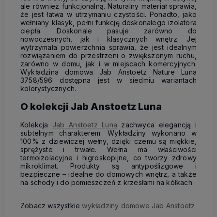
ale również funkcjonalną. Naturalny materiał sprawia,
że jest łatwa w utrzymaniu czystości. Ponadto, jako
wełniany klasyk, pełni funkcję doskonałego izolatora
ciepła. Doskonale pasuje zarówno do
nowoczesnych, jak i klasycznych wnętrz. Jej
wytrzymała powierzchnia sprawia, że jest idealnym
rozwiązaniem do przestrzeni o zwiększonym ruchu,
zarówno w domu, jak i w miejscach komercyjnych.
Wykładzina domowa Jab Anstoetz Nature Luna
3758/596 dostępna jest w siedmiu wariantach
kolorystycznych.
O kolekcji Jab Anstoetz Luna
Kolekcja
Jab Anstoetz Luna
zachwyca elegancją i
subtelnym charakterem. Wykładziny wykonano w
100% z dziewiczej wełny, dzięki czemu są miękkie,
sprężyste i trwałe. Wełna ma właściwości
termoizolacyjne i higroskopijne, co tworzy zdrowy
mikroklimat. Produkty są antypoślizgowe i
bezpieczne – idealne do domowych wnętrz, a także
na schody i do pomieszczeń z krzesłami na kółkach.
Zobacz wszystkie
wykładziny domowe Jab Anstoetz