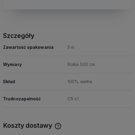
Szczegóły
Zawartość opakowania
5 m
Wymiary
Rolka 500 cm
Skład
100% wełna
Trudnozapalność
Cfl-s1
Koszty dostawy
Cena nie zawiera ewentualnych kosztów płatności