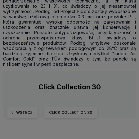
ponadprzeciętne właściwości techniczne, a ich klasa
użytkowania to 23 i 31, co świadczy o jej niesamowitej
wytrzymałości. Podłogi od Project Floors zostały wyposażone
w warstwę użytkową o grubości 0,3 mm oraz powłokę PU,
która gwarantuje wysoką odporność na zarysowania i
uszkodzenia oraz znacznie ułatwia jej konserwację i
czyszczenie. Ponadto antypoślizgowość, antystatyczność i
ochrona przeciwpożarowa klasy Bfl-s1 świadczy o
bezpieczeństwie produktów. Podłogi winylowe doskonale
współpracują z ogrzewaniem podłogowym do 28°C oraz są
bardzo przyjemne dla stóp. Uzyskany certyfikat "Indoor Air
Comfort Gold" oraz TÜV świadczy o tym, że panele są
niskoemisyjne i w pełni bezpieczne.
Click Collection 30
WSTECZ
CLICK COLLECTION 30