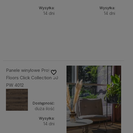
Wysyłka:
Wysyłka:
14 dni
14 dni
Do
Do
218,80 zł
218,80 zł
Cena
Cena
koszyka
koszyka
netto:
netto:
177,89 zł
177,89 zł
Panele winylowe Project
Do ulubionych
Floors Click Collection 30
PW 4012
Dostępność:
duża ilość
Wysyłka:
14 dni