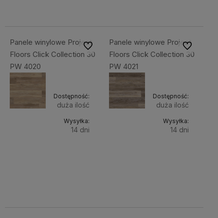
177,89 zł
177,89 zł
Panele winylowe Project
Panele winylowe Project
Do ulubionych
Do ulubiony
Floors Click Collection 30
Floors Click Collection 30
PW 4020
PW 4021
Dostępność:
Dostępność:
duża ilość
duża ilość
Wysyłka:
Wysyłka:
14 dni
14 dni
Do
Do
218,80 zł
218,80 zł
Cena
Cena
koszyka
koszyka
netto:
netto:
177,89 zł
177,89 zł