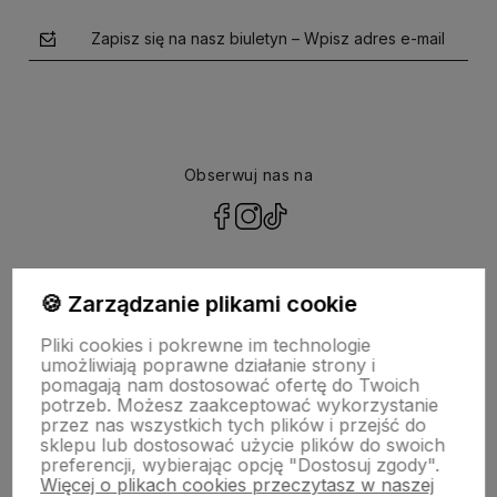
Zapisz się na nasz biuletyn – Wpisz adres e-mail
Obserwuj nas na
polityce prywatności
🍪 Zarządzanie plikami cookie
Pliki cookies i pokrewne im technologie
NASZA SELEKCJA
umożliwiają poprawne działanie strony i
pomagają nam dostosować ofertę do Twoich
potrzeb. Możesz zaakceptować wykorzystanie
POMOC
przez nas wszystkich tych plików i przejść do
sklepu lub dostosować użycie plików do swoich
preferencji, wybierając opcję "Dostosuj zgody".
KONTO
Więcej o plikach cookies przeczytasz w naszej