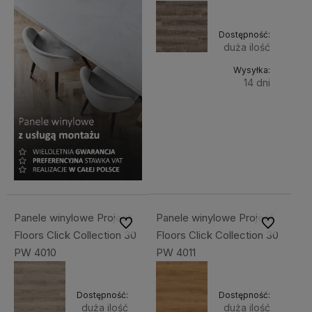
Dostępność:
duża ilość
Wysyłka:
14 dni
Do
218,80 zł
Cena
koszyka
netto:
177,89 zł
Panele winylowe Project
Panele winylowe Project
Do ulubionych
Do ulubiony
Floors Click Collection 30
Floors Click Collection 30
PW 4010
PW 4011
Dostępność:
Dostępność:
duża ilość
duża ilość