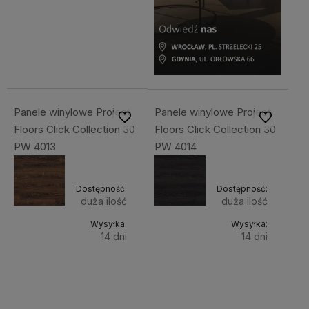
Do
218,80 zł
Cena
koszyka
netto:
177,89 zł
Panele winylowe Project
Panele winylowe Project
Do ulubionych
Do ulubiony
Floors Click Collection 30
Floors Click Collection 30
PW 4013
PW 4014
Dostępność:
Dostępność:
duża ilość
duża ilość
Wysyłka:
Wysyłka:
14 dni
14 dni
Do
Do
218,80 zł
218,80 zł
Cena
Cena
koszyka
koszyka
netto:
netto: