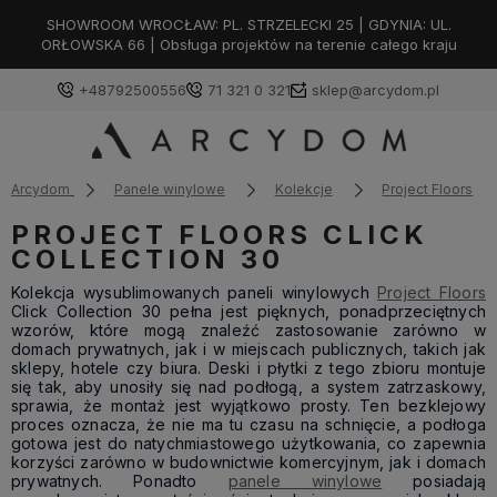
SHOWROOM WROCŁAW: PL. STRZELECKI 25 | GDYNIA: UL.
ORŁOWSKA 66 | Obsługa projektów na terenie całego kraju
+48792500556
71 321 0 321
sklep@arcydom.pl
Arcydom
Panele winylowe
Kolekcje
Project Floors
PROJECT FLOORS CLICK
COLLECTION 30
Kolekcja wysublimowanych paneli winylowych
Project Floors
Click Collection 30 pełna jest pięknych, ponadprzeciętnych
wzorów, które mogą znaleźć zastosowanie zarówno w
domach prywatnych, jak i w miejscach publicznych, takich jak
sklepy, hotele czy biura. Deski i płytki z tego zbioru montuje
się tak, aby unosiły się nad podłogą, a system zatrzaskowy,
sprawia, że montaż jest wyjątkowo prosty. Ten bezklejowy
proces oznacza, że nie ma tu czasu na schnięcie, a podłoga
gotowa jest do natychmiastowego użytkowania, co zapewnia
korzyści zarówno w budownictwie komercyjnym, jak i domach
prywatnych. Ponadto
panele winylowe
posiadają