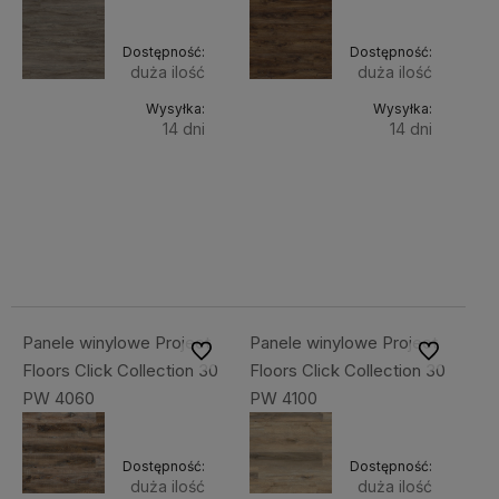
Dostępność:
Dostępność:
duża ilość
duża ilość
Wysyłka:
Wysyłka:
14 dni
14 dni
Do
Do
218,80 zł
218,80 zł
Cena
Cena
koszyka
koszyka
netto:
netto:
177,89 zł
177,89 zł
Panele winylowe Project
Panele winylowe Project
Do ulubionych
Do ulubiony
Floors Click Collection 30
Floors Click Collection 30
PW 4060
PW 4100
Dostępność:
Dostępność:
duża ilość
duża ilość