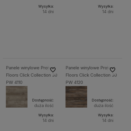
Wysyłka:
Wysyłka:
14 dni
14 dni
Do
Do
218,80 zł
218,80 zł
Cena
Cena
koszyka
koszyka
netto:
netto:
177,89 zł
177,89 zł
Panele winylowe Project
Panele winylowe Project
Do ulubionych
Do ulubiony
Floors Click Collection 30
Floors Click Collection 30
PW 4110
PW 4120
Dostępność:
Dostępność:
duża ilość
duża ilość
Wysyłka:
Wysyłka:
14 dni
14 dni