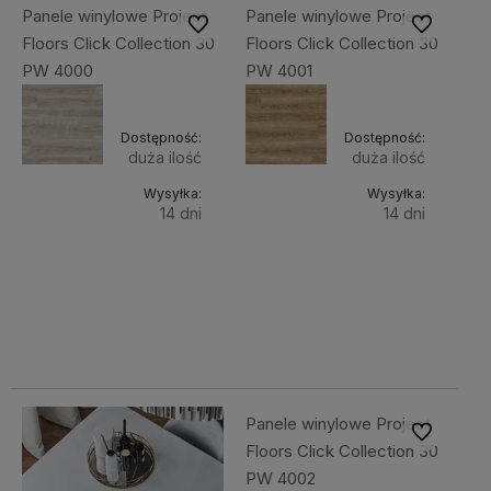
Panele winylowe Project
Panele winylowe Project
Do ulubionych
Do ulubiony
Floors Click Collection 30
Floors Click Collection 30
PW 4000
PW 4001
Dostępność:
Dostępność:
duża ilość
duża ilość
Wysyłka:
Wysyłka:
14 dni
14 dni
Do
Do
218,80 zł
218,80 zł
Cena
Cena
koszyka
koszyka
netto:
netto:
177,89 zł
177,89 zł
Panele winylowe Project
Do ulubiony
Floors Click Collection 30
PW 4002