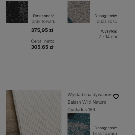
Dostępność:
Dostępność:
brak towaru
duża ilość
375,95 zł
Wysyłka:
7 - 14 dni
Cena netto:
305,65 zł
Do
344,30 zł
Cena
koszyka
netto:
279,92 zł
Wykładzina dywanowa
Do ulubiony
Balsan Wild Nature
Cyclades 189
Dostępność:
brak towaru