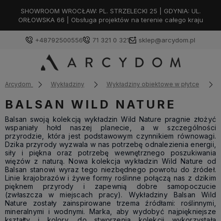
SHOWROOM WROCŁAW: PL. STRZELECKI 25 | GDYNIA: UL.
ORŁOWSKA 66 | Obsługa projektów na terenie całego kraju
+48792500556
71 321 0 321
sklep@arcydom.pl
Arcydom
Wykładziny
Wykładziny obiektowe w płytce
BALSAN WILD NATURE
Balsan swoją kolekcją wykładzin Wild Nature pragnie złożyć
wspaniały hołd naszej planecie, a w szczególności
przyrodzie, która jest podstawowym czynnikiem równowagi.
Dzika przyrody wyzwala w nas potrzebę odnalezienia energii,
siły i piękna oraz potrzebę wewnętrznego poszukiwania
więzów z naturą. Nowa kolekcja wykładzin Wild Nature od
Balsan stanowi wyraz tego niezbędnego powrotu do źródeł.
Linie krajobrazów i żywe formy roślinne połączą nas z dzikim
pięknem przyrody i zapewnią dobre samopoczucie
(zwłaszcza w miejscach pracy). Wykładziny Balsan Wild
Nature zostały zainspirowane trzema źródłami: roślinnymi,
mineralnymi i wodnymi. Marka, aby wydobyć najpiękniejsze
kształty i kolory, do stworzenia kolekcji wykorzystała