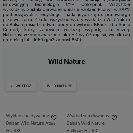
innowacyjną technologię CYP Colorprint. Wszystkie
wykładziny została barwione w masie włókien Econyl, w 100%
pochodzących z recyklingu i nadających się do ponownego
przetworzenia. Z kolei wszystkie wzory wykładzin Wild Nature
od Balsan posiadają dwa spody do wyboru: BBack albo Sonic
Confort, który zapewnia większą wygodę akustyczną.
Natomiast wzory oznaczone jako HD wyróżniają się wyjątkową
grubością tuft (1050 g/m2 zamiast 850).
Wild Nature
WSTECZ
WILD NATURE
Wykładzina dywanowa
Wykładzina dywanowa
Do ulubionych
Do ulubiony
Balsan Wild Nature Atlas
Balsan Wild Nature
HD 980
Baltique HD 931