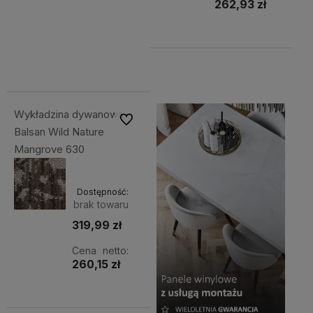
262,93 zł
Do
344,30 zł
Cena
koszyka
netto:
279,92 zł
Wykładzina dywanowa
Do ulubionych
Balsan Wild Nature
Mangrove 630
Dostępność:
brak towaru
319,99 zł
Cena netto:
260,15 zł