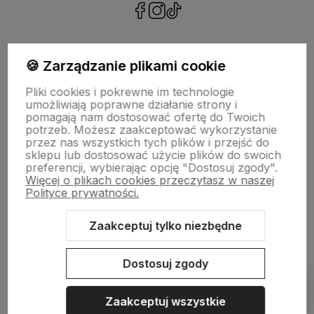
polityce prywatności
🍪 Zarządzanie plikami cookie
Pliki cookies i pokrewne im technologie
NASZA SELEKCJA
umożliwiają poprawne działanie strony i
pomagają nam dostosować ofertę do Twoich
potrzeb. Możesz zaakceptować wykorzystanie
POMOC
przez nas wszystkich tych plików i przejść do
sklepu lub dostosować użycie plików do swoich
preferencji, wybierając opcję "Dostosuj zgody".
KONTO
Więcej o plikach cookies przeczytasz w naszej
Polityce prywatności.
O NAS
Zaakceptuj tylko niezbędne
Dostosuj zgody
Sklep internetowy Shoper.pl
Szablon Shoper Modern 3.0™
od
GrowCommerce
Zaakceptuj wszystkie