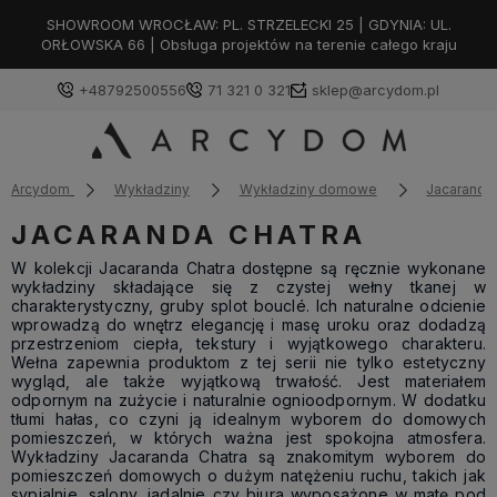
SHOWROOM WROCŁAW: PL. STRZELECKI 25 | GDYNIA: UL.
ORŁOWSKA 66 | Obsługa projektów na terenie całego kraju
+48792500556
71 321 0 321
sklep@arcydom.pl
Arcydom
Wykładziny
Wykładziny domowe
Jacaranda
JACARANDA CHATRA
W kolekcji Jacaranda Chatra dostępne są ręcznie wykonane
wykładziny składające się z czystej wełny tkanej w
charakterystyczny, gruby splot bouclé. Ich naturalne odcienie
wprowadzą do wnętrz elegancję i masę uroku oraz dodadzą
przestrzeniom ciepła, tekstury i wyjątkowego charakteru.
Wełna zapewnia produktom z tej serii nie tylko estetyczny
wygląd, ale także wyjątkową trwałość. Jest materiałem
odpornym na zużycie i naturalnie ognioodpornym. W dodatku
tłumi hałas, co czyni ją idealnym wyborem do domowych
pomieszczeń, w których ważna jest spokojna atmosfera.
Wykładziny Jacaranda Chatra są znakomitym wyborem do
pomieszczeń domowych o dużym natężeniu ruchu, takich jak
sypialnie, salony, jadalnie czy biura wyposażone w matę pod