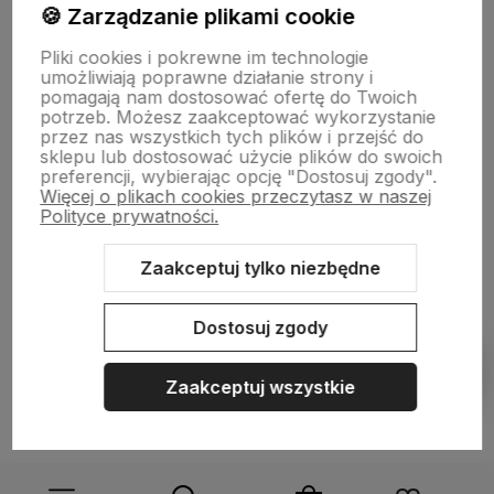
🍪 Zarządzanie plikami cookie
Pliki cookies i pokrewne im technologie
NASZA SELEKCJA
umożliwiają poprawne działanie strony i
pomagają nam dostosować ofertę do Twoich
potrzeb. Możesz zaakceptować wykorzystanie
POMOC
przez nas wszystkich tych plików i przejść do
sklepu lub dostosować użycie plików do swoich
preferencji, wybierając opcję "Dostosuj zgody".
KONTO
Więcej o plikach cookies przeczytasz w naszej
Polityce prywatności.
O NAS
Zaakceptuj tylko niezbędne
Dostosuj zgody
Sklep internetowy Shoper.pl
Szablon Shoper Modern 3.0™
od
GrowCommerce
Zaakceptuj wszystkie