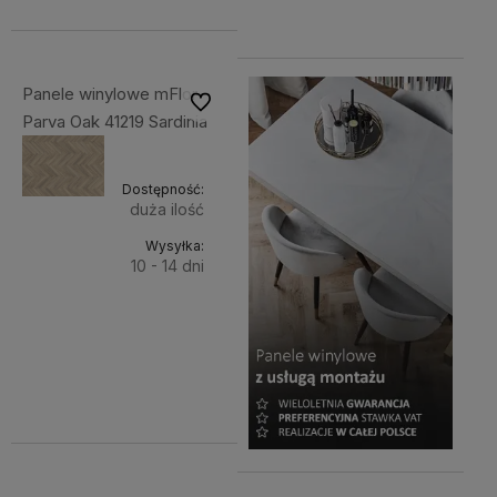
157,41 zł
Panele winylowe mFlor
Do ulubionych
Parva Oak 41219 Sardinia
Dostępność:
duża ilość
Wysyłka:
10 - 14 dni
Do
193,61 zł
Cena
koszyka
netto:
157,41 zł