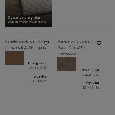
Cena
koszyka
netto:
157,41 zł
Panele winylowe mFlor
Panele winylowe mFlor
Do ulubionych
Do ulubiony
Parva Oak 41216 Liguria
Parva Oak 41217
Lombardia
Dostępność:
duża ilość
Dostępność:
duża ilość
Wysyłka:
10 - 14 dni
Wysyłka:
10 - 14 dni
Do
193,61 zł
Do
193,61 zł
Cena
koszyka
netto:
Cena
koszyka
157,41 zł
netto: