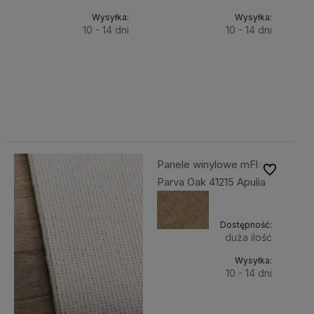
Wysyłka:
Wysyłka:
10 - 14 dni
10 - 14 dni
Do
Do
193,61 zł
193,61 zł
Cena
Cena
koszyka
koszyka
netto:
netto:
157,41 zł
157,41 zł
Panele winylowe mFlor
Do ulubiony
Parva Oak 41215 Apulia
Dostępność:
duża ilość
Wysyłka:
10 - 14 dni
Do
193,61 zł