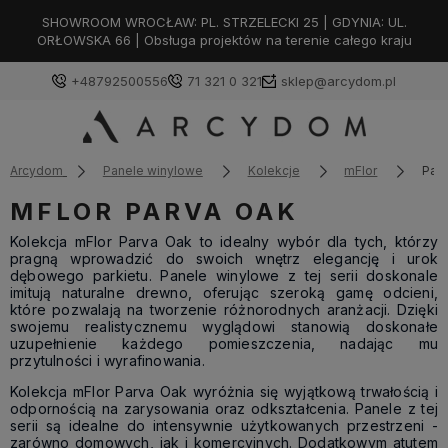
SHOWROOM WROCŁAW: PL. STRZELECKI 25 | GDYNIA: UL.
ORŁOWSKA 66 | Obsługa projektów na terenie całego kraju
+48792500556
71 321 0 321
sklep@arcydom.pl
Arcydom
Panele winylowe
Kolekcje
mFlor
Par
MFLOR PARVA OAK
Kolekcja mFlor Parva Oak to idealny wybór dla tych, którzy
pragną wprowadzić do swoich wnętrz elegancję i urok
dębowego parkietu. Panele winylowe z tej serii doskonale
imitują naturalne drewno, oferując szeroką gamę odcieni,
które pozwalają na tworzenie różnorodnych aranżacji. Dzięki
swojemu realistycznemu wyglądowi stanowią doskonałe
uzupełnienie każdego pomieszczenia, nadając mu
przytulności i wyrafinowania.
Kolekcja mFlor Parva Oak wyróżnia się wyjątkową trwałością i
odpornością na zarysowania oraz odkształcenia. Panele z tej
serii są idealne do intensywnie użytkowanych przestrzeni -
zarówno domowych, jak i komercyjnych. Dodatkowym atutem