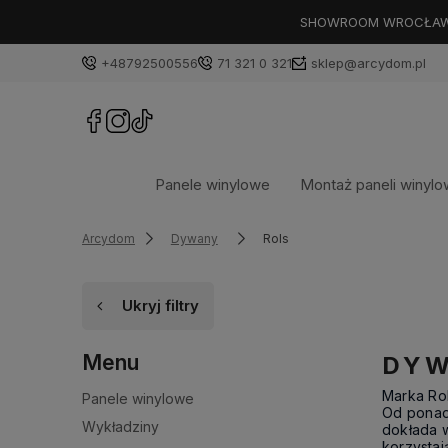
SHOWROOM WROCŁAW: PL
+48792500556
71 321 0 321
sklep@arcydom.pl
Panele winylowe
Montaż paneli winyl
Arcydom
Dywany
Rols
Ukryj filtry
Menu
DYW
Marka Rol
Panele winylowe
Od ponad 
Wykładziny
dokłada w
korzysta