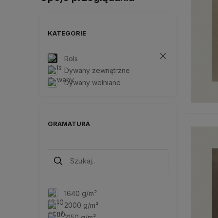
KATEGORIE
Rols
Dywany zewnętrzne
Dywany wełniane
GRAMATURA
1640 g/m²
2000 g/m²
2150 g/m²