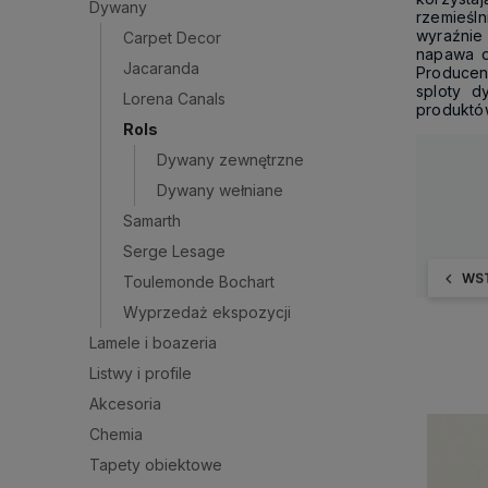
Dywany
rzemieśl
wyraźnie 
Carpet Decor
napawa d
Jacaranda
Producenc
sploty d
Lorena Canals
produktó
Rols
Dywany zewnętrzne
Dywany wełniane
Samarth
Serge Lesage
WS
Toulemonde Bochart
Wyprzedaż ekspozycji
Lamele i boazeria
Listwy i profile
Akcesoria
Chemia
Tapety obiektowe