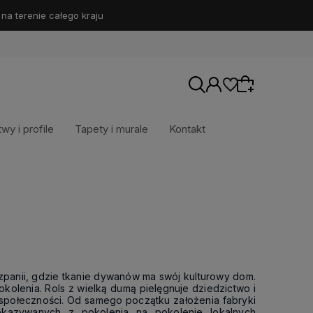
 terenie całego kraju
twy i profile
Tapety i murale
Kontakt
Wybierz coś dla siebie z naszej aktualnej
oferty lub zaloguj się, aby przywrócić dodane
produkty do listy z poprzedniej sesji.
szpanii, gdzie tkanie dywanów ma swój kulturowy dom.
kolenia. Rols z wielką dumą pielęgnuje dziedzictwo i
 społeczności. Od samego początku założenia fabryki
zekazywanych z pokolenia na pokolenie lokalnych