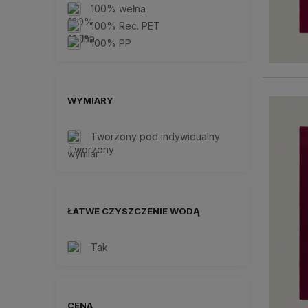
100% wełna
100% Rec. PET
100% PP
WYMIARY
Tworzony pod indywidualny
wymiar
ŁATWE CZYSZCZENIE WODĄ
Tak
CENA