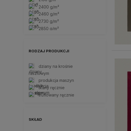
2400 g/m²
2460 g/m²
2730 g/m²
2850 g/m²
2860 g/m²
3165 g/m²
4200 g/m²
RODZAJ PRODUKCJI
więcej
dziany na krośnie
raszlowym
produkcja maszyn
tkany ręcznie
truflowany ręcznie
SKŁAD