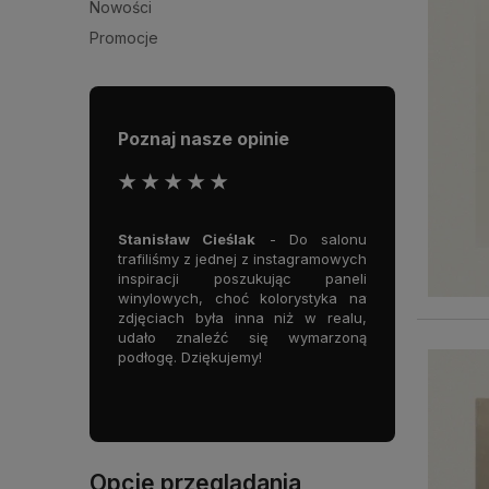
Nowości
Promocje
Poznaj nasze opinie
★ ★ ★ ★ ★
 Piękne miejsce,
Stanisław Cieślak
- Do salonu
Ola Hoble
a tapet, podłóg
trafiliśmy z jednej z instagramowych
Współpracujemy
adzin, ale przede
inspiracji poszukując paneli
zakresie dostaw 
owe doradztwo!
winylowych, choć kolorystyka na
tapet, sztuka
miejsce godne
zdjęciach była inna niż w realu,
elementów dla n
udało znaleźć się wymarzoną
Super kontakt
podłogę. Dziękujemy!
obsługa i ekstra
we.make ❤️
Opcje przeglądania