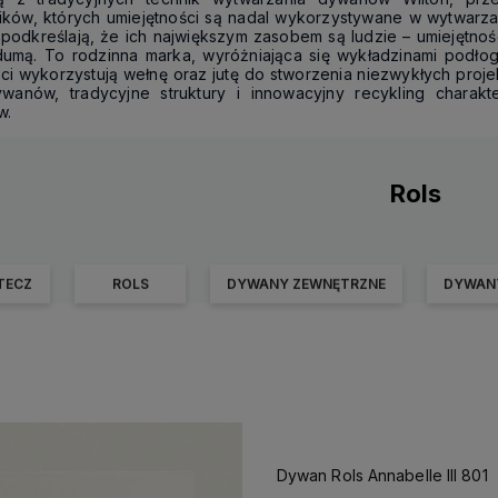
ników, których umiejętności są nadal wykorzystywane w wytwar
podkreślają, że ich największym zasobem są ludzie – umiejętności
umą. To rodzinna marka, wyróżniająca się wykładzinami podłog
i wykorzystują wełnę oraz jutę do stworzenia niezwykłych proj
ywanów, tradycyjne struktury i innowacyjny recykling charak
w.
Rols
TECZ
ROLS
DYWANY ZEWNĘTRZNE
DYWANY
Dywan Rols Annabelle III 801