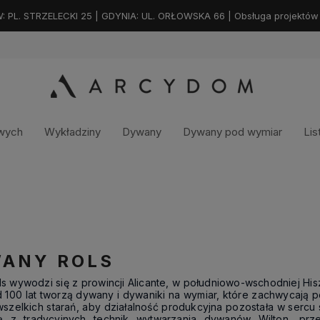
. STRZELECKI 25 | GDYNIA: UL. ORŁOWSKA 66 | Obsługa projektów na
owych
Wykładziny
Dywany
Dywany pod wymiar
Lis
ANY ROLS
s wywodzi się z prowincji Alicante, w południowo-wschodniej Hi
100 lat tworzą dywany i dywaniki na wymiar, które zachwycają po
szelkich starań, aby działalność produkcyjna pozostała w sercu
ją z tradycyjnych technik wytwarzania dywanów Wilton, pr