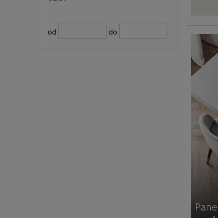
od
do