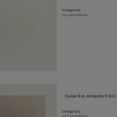
Dostępność:
na zamówienie
r
-Najlepsi!
Katarzyna Szymczak-
Michał Dworn
 już wiele lat w
Pomianowska
- Polecam każdemu,
obsługa ora
i montażu podłóg,
kto szuka profesjonalnej a
doradztwo. Sze
terii i innych
jednocześnie nienachalnej obsługi.
każdy znajdzi
aszych Klientów.
Rzetelny dobór materiałów,
Polecam z całeg
, profesjonalna
fachowy montaż a jednocześnie
 ludzie! pracownia
sympatyczna atmosfera :)
Dywan Rols Annabelle III 803
Dostępność:
na zamówienie