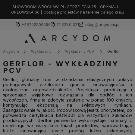
SHOWROOM WROCŁAW: PL. STRZELECKI 25 | GDYNIA: UL.
ORŁOWSKA 66 | Obsługa projektów na terenie całego kraju
+48792500556
71 321 0 321
sklep@arcydom.pl
Arcydom
Wykładziny
Wykładziny PCV
Gerflor
GERFLOR - WYKŁADZINY
PCV
Gerflor, globalny lider w dziedzinie elastycznych pokryć
podłogowych, przekracza granice innowacyjności i
ekologicznej odpowiedzialności. Projektując, produkując i
sprzedając wyjątkowe rozwiązania dla podłóg i ich
wykończeń, firma ta zdobyła zaufanie w ponad 100 krajach,
kontynuując ekspansję na światowych rynkach.
Zaangażowanie w jakość środowiskową jest tu priorytetem, co
potwierdza certyfikacja ISO14001 dla wszystkich zakładów
produkcyjnych. Gerflor pioniersko wykorzystuje materiały z
recyklingu we wszystkich liniach produktów, wprowadzając
także innowacyjną gamę podłóg luźno układanych,