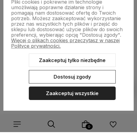
Pliki cookies i pokrewne im technologie
NASZA SELEKCJA
umożliwiają poprawne działanie strony i
pomagają nam dostosować ofertę do Twoich
potrzeb. Możesz zaakceptować wykorzystanie
POMOC
przez nas wszystkich tych plików i przejść do
sklepu lub dostosować użycie plików do swoich
preferencji, wybierając opcję "Dostosuj zgody".
KONTO
Więcej o plikach cookies przeczytasz w naszej
Polityce prywatności.
O NAS
Zaakceptuj tylko niezbędne
Dostosuj zgody
Sklep internetowy Shoper.pl
Szablon Shoper Modern 3.0™
od
GrowCommerce
Zaakceptuj wszystkie