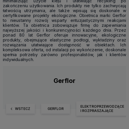
minimalizując użycie kleju i ułatwiając recykling po
zakończeniu użytkowania. Ich produkty nie tylko zachwycają
łatwością utrzymania, ale także wpisują się doskonale w
certyfikowane projekty ekologiczne. Obietnica marki Gerflor
to nieustanny rozwój wsparty entuzjastycznymi reakcjami
klientów. Ta obietnica zobowiązuje firmę do zapewniania
najwyższej jakości i konkurencyjności każdego dnia. Przez
ponad 80 lat Gerflor oferuje innowacyjne, ekologiczne
produkty, obejmujące elastyczne podłogi, wykładziny oraz
rozwiązania ułatwiające dostępność w obiektach. Ich
kompleksowa oferta, od instalacji po wykończenie, doskonale
spełnia potrzeby zarówno profesjonalistów, jak i klientów
indywidualnych.
Gerflor
ELEKTROPRZEWODZĄCE
WSTECZ
GERFLOR
I ROZPRASZAJĄCE