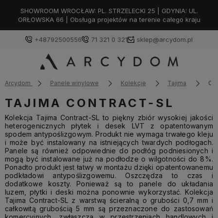
SHOWROOM WROCŁAW: PL. STRZELECKI 25 | GDYNIA: UL.
ORŁOWSKA 66 | Obsługa projektów na terenie całego kraju
+48792500556
71 321 0 321
sklep@arcydom.pl
Arcydom
Panele winylowe
Kolekcje
Tajima
Con
TAJIMA CONTRACT-SL
Kolekcja Tajima Contract-SL to piękny zbiór wysokiej jakości
heterogenicznych płytek i desek LVT z opatentowanym
spodem antypoślizgowym. Produkt nie wymaga trwałego kleju
i może być instalowany na istniejących twardych podłogach.
Panele są również odpowiednie do podłóg podniesionych i
mogą być instalowane już na podłodze o wilgotności do 8%.
Ponadto produkt jest łatwy w montażu dzięki opatentowanemu
podkładowi antypoślizgowemu. Oszczędza to czas i
dodatkowe koszty. Ponieważ są to panele do układania
luzem, płytki i deski można ponownie wykorzystać. Kolekcja
Tajima Contract-SL z warstwą ścieralną o grubości 0,7 mm i
całkowitą grubością 5 mm są przeznaczone do zastosowań
komercyjnych, zwłaszcza w przestrzeniach handlowych i