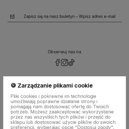
Zapisz się na nasz biuletyn – Wpisz adres e-mail
Obserwuj nas na
polityce prywatności
🍪 Zarządzanie plikami cookie
Pliki cookies i pokrewne im technologie
NASZA SELEKCJA
umożliwiają poprawne działanie strony i
pomagają nam dostosować ofertę do Twoich
potrzeb. Możesz zaakceptować wykorzystanie
POMOC
przez nas wszystkich tych plików i przejść do
sklepu lub dostosować użycie plików do swoich
preferencji, wybierając opcję "Dostosuj zgody".
KONTO