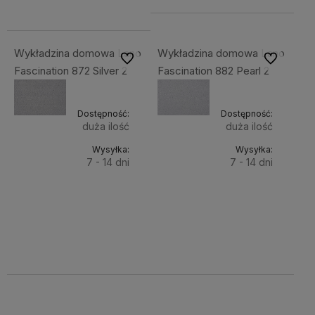
78,30 zł
Wykładzina domowa Lano
Wykładzina domowa Lano
Do ulubionych
Do ulubiony
Fascination 872 Silver 2
Fascination 882 Pearl 2
Dostępność:
Dostępność:
duża ilość
duża ilość
Wysyłka:
Wysyłka:
7 - 14 dni
7 - 14 dni
Do
Do
96,31 zł
96,31 zł
Cena
Cena
koszyka
koszyka
netto:
netto:
78,30 zł
78,30 zł