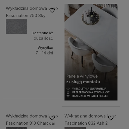
Wykładzina domowa Lano
Do ulubionych
Fascination 750 Sky
Dostępność:
duża ilość
Wysyłka:
7 - 14 dni
Do
96,31 zł
Cena
koszyka
netto:
78,30 zł
Wykładzina domowa Lano
Wykładzina domowa Lano
Do ulubionych
Do ulubiony
Fascination 810 Charcoal
Fascination 832 Ash 2