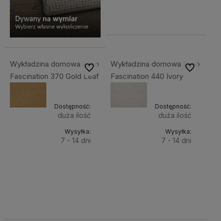
netto:
78,30 zł
Wykładzina domowa Lano
Wykładzina domowa Lano
Do ulubionych
Do ulubiony
Fascination 370 Gold Leaf
Fascination 440 Ivory
Dostępność:
Dostępność:
duża ilość
duża ilość
Wysyłka:
Wysyłka:
7 - 14 dni
7 - 14 dni
Do
Do
96,31 zł
96,31 zł
Cena
Cena
koszyka
koszyka
netto:
netto:
78,30 zł
78,30 zł