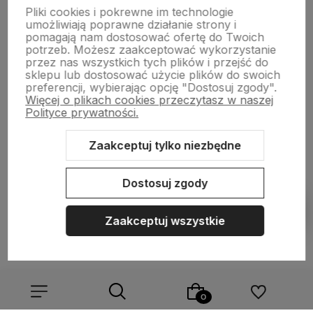
Pliki cookies i pokrewne im technologie
NASZA SELEKCJA
umożliwiają poprawne działanie strony i
pomagają nam dostosować ofertę do Twoich
potrzeb. Możesz zaakceptować wykorzystanie
POMOC
przez nas wszystkich tych plików i przejść do
sklepu lub dostosować użycie plików do swoich
preferencji, wybierając opcję "Dostosuj zgody".
KONTO
Więcej o plikach cookies przeczytasz w naszej
Polityce prywatności.
O NAS
Zaakceptuj tylko niezbędne
Dostosuj zgody
Sklep internetowy Shoper.pl
Szablon Shoper Modern 3.0™
od
GrowCommerce
Zaakceptuj wszystkie