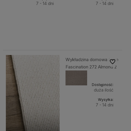
7 - 14 dni
7 - 14 dni
Do
Do
96,31 zł
96,31 zł
Cena
Cena
koszyka
koszyka
netto:
netto:
78,30 zł
78,30 zł
Wykładzina domowa Lano
Do ulubiony
Fascination 272 Almond 2
Dostępność:
duża ilość
Wysyłka:
7 - 14 dni
Do
96,31 zł
Cena
koszyka