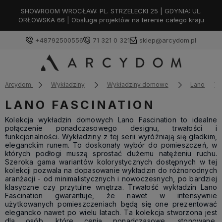
SHOWROOM WROCŁAW: PL. STRZELECKI 25 | GDYNIA: UL.
ORŁOWSKA 66 | Obsługa projektów na terenie całego kraju
+48792500556
71 321 0 321
sklep@arcydom.pl
Arcydom
Wykładziny
Wykładziny domowe
Lano
LANO FASCINATION
Kolekcja wykładzin domowych Lano Fascination to idealne
połączenie ponadczasowego designu, trwałości i
funkcjonalności. Wykładziny z tej serii wyróżniają się gładkim,
eleganckim runem. To doskonały wybór do pomieszczeń, w
których podłogi muszą sprostać dużemu natężeniu ruchu.
Szeroka gama wariantów kolorystycznych dostępnych w tej
kolekcji pozwala na dopasowanie wykładzin do różnorodnych
aranżacji - od minimalistycznych i nowoczesnych, po bardziej
klasyczne czy przytulne wnętrza. Trwałość wykładzin Lano
Fascination gwarantuje, że nawet w intensywnie
użytkowanych pomieszczeniach będą się one prezentować
elegancko nawet po wielu latach. Ta kolekcja stworzona jest
dla osób, które cenią ponadczasowe, stonowane,