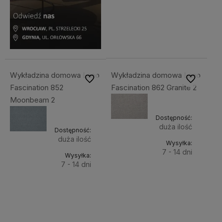
Do
96,31 zł
Cena
koszyka
netto:
78,30 zł
Wykładzina domowa Lano
Wykładzina domowa Lano
Do ulubionych
Do ulubiony
Fascination 852
Fascination 862 Granite 2
Moonbeam 2
Dostępność:
duża ilość
Dostępność:
duża ilość
Wysyłka:
7 - 14 dni
Wysyłka:
7 - 14 dni
Do
96,31 zł
Do
96,31 zł
Cena
koszyka
netto:
Cena
koszyka
78,30 zł
netto: