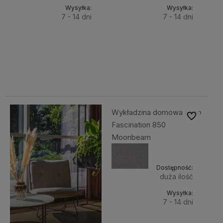
Wysyłka:
Wysyłka:
7 - 14 dni
7 - 14 dni
Do
Do
96,31 zł
96,31 zł
Cena
Cena
koszyka
koszyka
netto:
netto:
78,30 zł
78,30 zł
Wykładzina domowa Lano
Do ulubiony
Fascination 850
Moonbeam
Dostępność:
duża ilość
Wysyłka:
7 - 14 dni