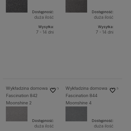
Dostępność:
Dostępność:
duża ilość
duża ilość
Wysyłka:
Wysyłka:
7 - 14 dni
7 - 14 dni
Do
Do
96,31 zł
96,31 zł
Cena
Cena
koszyka
koszyka
netto:
netto:
78,30 zł
78,30 zł
Wykładzina domowa Lano
Wykładzina domowa Lano
Do ulubionych
Do ulubiony
Fascination 842
Fascination 844
Moonshine 2
Moonshine 4
Dostępność:
Dostępność:
duża ilość
duża ilość