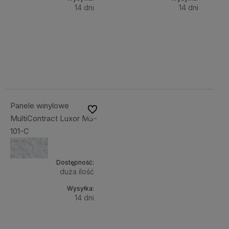
14 dni
14 dni
Do
Do
199,00 zł
199,00 zł
Cena
Cena
koszyka
koszyka
netto:
netto:
161,79 zł
161,79 zł
Panele winylowe
Do ulubionych
MultiContract Luxor MS-
101-C
Dostępność:
duża ilość
Wysyłka:
14 dni
Do
199,00 zł