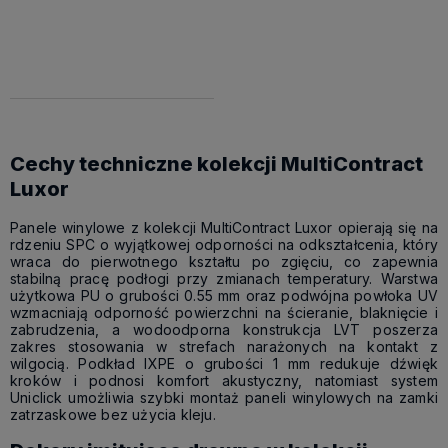
Cena
koszyka
netto:
161,79 zł
Cechy techniczne kolekcji MultiContract
Luxor
Panele winylowe z kolekcji MultiContract Luxor opierają się na
rdzeniu SPC o wyjątkowej odporności na odkształcenia, który
wraca do pierwotnego kształtu po zgięciu, co zapewnia
stabilną pracę podłogi przy zmianach temperatury. Warstwa
użytkowa PU o grubości 0.55 mm oraz podwójna powłoka UV
wzmacniają odporność powierzchni na ścieranie, blaknięcie i
zabrudzenia, a wodoodporna konstrukcja LVT poszerza
zakres stosowania w strefach narażonych na kontakt z
wilgocią. Podkład IXPE o grubości 1 mm redukuje dźwięk
kroków i podnosi komfort akustyczny, natomiast system
Uniclick umożliwia szybki montaż paneli winylowych na zamki
zatrzaskowe bez użycia kleju.