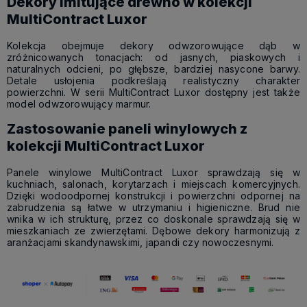
Dekory imitujące drewno w kolekcji
MultiContract Luxor
Kolekcja obejmuje dekory odwzorowujące dąb w
zróżnicowanych tonacjach: od jasnych, piaskowych i
naturalnych odcieni, po głębsze, bardziej nasycone barwy.
Detale usłojenia podkreślają realistyczny charakter
powierzchni. W serii MultiContract Luxor dostępny jest także
model odwzorowujący marmur.
Zastosowanie paneli winylowych z
kolekcji MultiContract Luxor
Panele winylowe MultiContract Luxor sprawdzają się w
kuchniach, salonach, korytarzach i miejscach komercyjnych.
Dzięki wodoodpornej konstrukcji i powierzchni odpornej na
zabrudzenia są łatwe w utrzymaniu i higieniczne. Brud nie
wnika w ich strukturę, przez co doskonale sprawdzają się w
mieszkaniach ze zwierzętami. Dębowe dekory harmonizują z
aranżacjami skandynawskimi, japandi czy nowoczesnymi.