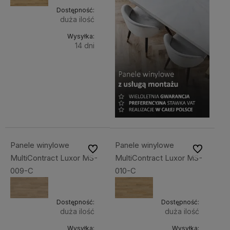
Dostępność:
duża ilość
Wysyłka:
14 dni
Do
199,00 zł
Cena
koszyka
netto:
161,79 zł
Panele winylowe
Panele winylowe
Do ulubionych
Do ulubiony
MultiContract Luxor MS-
MultiContract Luxor MS-
009-C
010-C
Dostępność:
Dostępność:
duża ilość
duża ilość
Wysyłka:
Wysyłka: