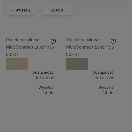
WSTECZ
LUXOR
Panele winylowe
Panele winylowe
Do ulubionych
Do ulubiony
MultiContract Luxor MS-
MultiContract Luxor MS-
001-C
002-C
Dostępność:
Dostępność:
duża ilość
duża ilość
Wysyłka:
Wysyłka:
14 dni
14 dni
Do
Do
199,00 zł
199,00 zł
Cena
Cena
koszyka
koszyka
netto:
netto:
161,79 zł
161,79 zł