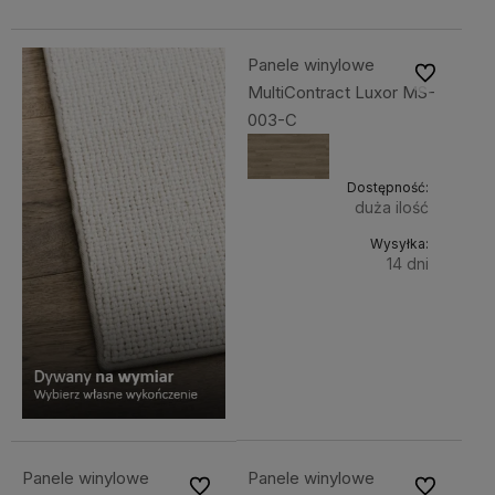
Panele winylowe
Do ulubiony
MultiContract Luxor MS-
003-C
Dostępność:
duża ilość
Wysyłka:
14 dni
Do
199,00 zł
Cena
koszyka
netto:
161,79 zł
Panele winylowe
Panele winylowe
Do ulubionych
Do ulubiony