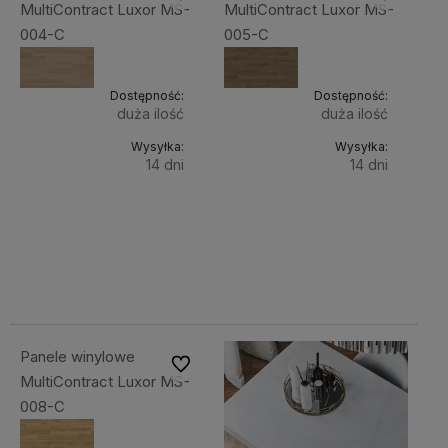
MultiContract Luxor MS-
MultiContract Luxor MS-
004-C
005-C
Dostępność:
Dostępność:
duża ilość
duża ilość
Wysyłka:
Wysyłka:
14 dni
14 dni
Do
Do
199,00 zł
199,00 zł
Cena
Cena
koszyka
koszyka
netto:
netto:
161,79 zł
161,79 zł
Panele winylowe
Do ulubionych
MultiContract Luxor MS-
008-C