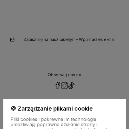
Zapisz się na nasz biuletyn – Wpisz adres e-mail
Obserwuj nas na
polityce prywatności
🍪 Zarządzanie plikami cookie
Pliki cookies i pokrewne im technologie
NASZA SELEKCJA
umożliwiają poprawne działanie strony i