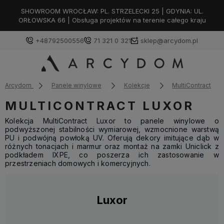
SHOWROOM WROCŁAW: PL. STRZELECKI 25 | GDYNIA: UL.
ORŁOWSKA 66 | Obsługa projektów na terenie całego kraju
+48792500556
71 321 0 321
sklep@arcydom.pl
Arcydom
Panele winylowe
Kolekcje
MultiContract
MULTICONTRACT LUXOR
Kolekcja MultiContract Luxor to panele winylowe o
podwyższonej stabilności wymiarowej, wzmocnione warstwą
PU i podwójną powłoką UV. Oferują dekory imitujące dąb w
różnych tonacjach i marmur oraz montaż na zamki Uniclick z
podkładem IXPE, co poszerza ich zastosowanie w
przestrzeniach domowych i komercyjnych.
Luxor