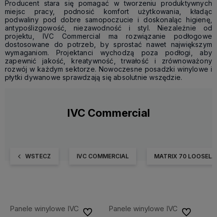
Producent stara się pomagać w tworzeniu produktywnych
miejsc pracy, podnosić komfort użytkowania, kładąc
podwaliny pod dobre samopoczucie i doskonaląc higienę,
antypoślizgowość, niezawodność i styl. Niezależnie od
projektu, IVC Commercial ma rozwiązanie podłogowe
dostosowane do potrzeb, by sprostać nawet największym
wymaganiom. Projektanci wychodzą poza podłogi, aby
zapewnić jakość, kreatywność, trwałość i zrównoważony
rozwój w każdym sektorze. Nowoczesne posadzki winylowe i
płytki dywanowe sprawdzają się absolutnie wszędzie.
IVC Commercial
WSTECZ
IVC COMMERCIAL
MATRIX 70 LOOSELA
Panele winylowe IVC
Panele winylowe IVC
Do ulubionych
Do ulubiony