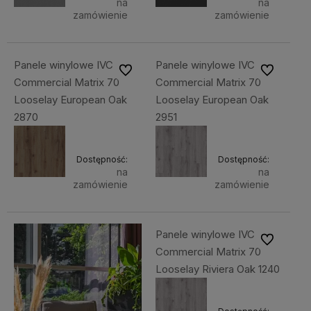
na
na
zamówienie
zamówienie
Panele winylowe IVC
Panele winylowe IVC
Do ulubionych
Do ulubiony
Commercial Matrix 70
Commercial Matrix 70
Looselay European Oak
Looselay European Oak
2870
2951
Dostępność:
Dostępność:
na
na
zamówienie
zamówienie
Panele winylowe IVC
Do ulubiony
Commercial Matrix 70
Looselay Riviera Oak 1240