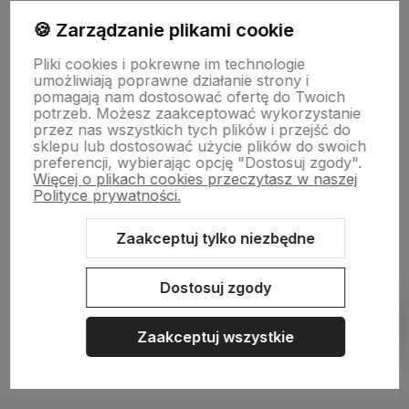
🍪 Zarządzanie plikami cookie
Pliki cookies i pokrewne im technologie
NASZA SELEKCJA
umożliwiają poprawne działanie strony i
pomagają nam dostosować ofertę do Twoich
potrzeb. Możesz zaakceptować wykorzystanie
POMOC
przez nas wszystkich tych plików i przejść do
sklepu lub dostosować użycie plików do swoich
preferencji, wybierając opcję "Dostosuj zgody".
KONTO
Więcej o plikach cookies przeczytasz w naszej
Polityce prywatności.
O NAS
Zaakceptuj tylko niezbędne
Dostosuj zgody
Sklep internetowy Shoper.pl
Szablon Shoper Modern 3.0™
od
GrowCommerce
Zaakceptuj wszystkie