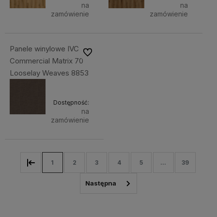
na
na
zamówienie
zamówienie
Panele winylowe IVC
Do ulubionych
Commercial Matrix 70
Looselay Weaves 8853
Dostępność:
na
zamówienie
1
2
3
4
5
...
39