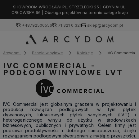
SHOWROOM WROCŁAW: PL. STRZELECKI 25 | GDYNIA: UL.
ORŁOWSKA 66 | Obsługa projektów na terenie całego kraju
+48792500556
71 321 0 321
sklep@arcydom.pl
Arcydom
Panele winylowe
Kolekcje
IVC Commercial
IVC COMMERCIAL -
PODŁOGI WINYLOWE LVT
IVC Commercial jest globalnym graczem w projektowaniu i
produkcji rozwiązań podłogowych, w tym płytek
dywanowych, luksusowych płytek winylowych (LVT) i
heterogenicznego winylu do użytku w środowiskach
biznesowych, publicznych i prywatnych. Celem firmy jest
poprawa produktywności i dobrego samopoczucia, dzięki
rozwiązaniom podłogowym stworzonym z myślą o przyszłości.