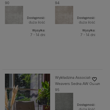
90
94
Dostępność:
Dostępność:
duża ilość
duża ilość
Wysyłka:
Wysyłka:
7 - 14 dni
7 - 14 dni
Do
Do
289,00 zł
289,00 zł
Cena netto:
Cena netto:
koszyka
koszyka
234,96 zł
234,96 zł
Wykładzina Associated
Do ulubiony
Weavers Sedna AW Oshun
95
Dostępność:
duża ilość