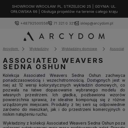
SHOWROOM WROCŁAW: PL. STRZELECKI 25 | GDYNIA: UL.
ORŁOWSKA 66 | Obsługa projektów na terenie całego kraju
+48792500556
71 321 0 321
sklep@arcydom.pl
Arcydom
Wykładziny
Wykładziny domowe
Associate
ASSOCIATED WEAVERS
SEDNA OSHUN
Kolekcja Associated Weavers Sedna Oshun zachwyca
ponadczasowością i wszechstronnością. Dostępnych jest w
niej aż 12 wersji kolorystycznych wykładzin domowych, co
pozwala na łatwe dopasowanie wybranego modelu do
własnych przestrzeni. Ich gładka, pozbawiona wzorów
powierzchnia sprawia, że idealnie komponują się z różnie
urządzonymi miejscami. Produkty z tej serii są odpowiednie
zarówno do mieszkań, jak i do przestrzeni komercyjnych o
niskim natężeniu ruchu.
Wykładziny z kolekcji Associated Weavers Sedna Oshun poza
walorami estetycznymi mają masę praktycznych zalet. Przede