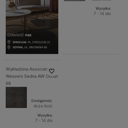
Wysyłka:
7 - 14 dni
Do
289,00 zł
Cena netto:
koszyka
234,96 zł
Wykładzina Associated
Do ulubionych
Weavers Sedna AW Oshun
98
Dostępność:
duża ilość
Wysyłka:
7 - 14 dni