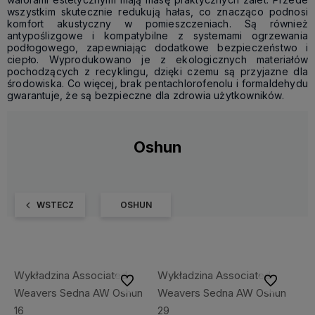
wszystkim skutecznie redukują hałas, co znacząco podnosi
komfort akustyczny w pomieszczeniach. Są również
antypoślizgowe i kompatybilne z systemami ogrzewania
podłogowego, zapewniając dodatkowe bezpieczeństwo i
ciepło. Wyprodukowano je z ekologicznych materiałów
pochodzących z recyklingu, dzięki czemu są przyjazne dla
środowiska. Co więcej, brak pentachlorofenolu i formaldehydu
gwarantuje, że są bezpieczne dla zdrowia użytkowników.
Oshun
WSTECZ
OSHUN
Wykładzina Associated
Wykładzina Associated
Do ulubionych
Do ulubiony
Weavers Sedna AW Oshun
Weavers Sedna AW Oshun
16
29