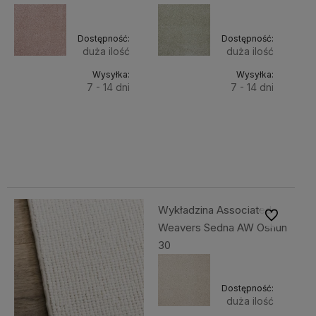
Dostępność:
Dostępność:
duża ilość
duża ilość
Wysyłka:
Wysyłka:
7 - 14 dni
7 - 14 dni
Do
Do
289,00 zł
289,00 zł
Cena netto:
Cena netto:
koszyka
koszyka
234,96 zł
234,96 zł
Wykładzina Associated
Do ulubiony
Weavers Sedna AW Oshun
30
Dostępność:
duża ilość