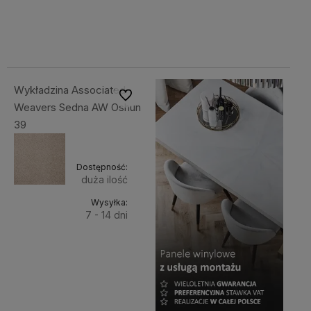
289,00 zł
289,00 zł
Cena netto:
Cena netto:
koszyka
koszyka
234,96 zł
234,96 zł
Wykładzina Associated
Do ulubionych
Weavers Sedna AW Oshun
39
Dostępność:
duża ilość
Wysyłka:
7 - 14 dni
Do
289,00 zł
Cena netto:
koszyka
234,96 zł