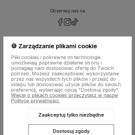
Obserwuj nas na
polityce prywatności
🍪 Zarządzanie plikami cookie
Pliki cookies i pokrewne im technologie
NASZA SELEKCJA
umożliwiają poprawne działanie strony i
pomagają nam dostosować ofertę do Twoich
potrzeb. Możesz zaakceptować wykorzystanie
POMOC
przez nas wszystkich tych plików i przejść do
sklepu lub dostosować użycie plików do swoich
preferencji, wybierając opcję "Dostosuj zgody".
KONTO
Więcej o plikach cookies przeczytasz w naszej
Polityce prywatności.
O NAS
Zaakceptuj tylko niezbędne
Dostosuj zgody
Sklep internetowy Shoper.pl
Szablon Shoper Modern 3.0™
od