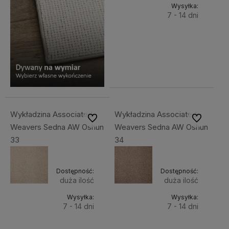
Wysyłka:
7 - 14 dni
Do
289,00 zł
Cena netto:
koszyka
234,96 zł
Wykładzina Associated
Wykładzina Associated
Do ulubionych
Do ulubiony
Weavers Sedna AW Oshun
Weavers Sedna AW Oshun
33
34
Dostępność:
Dostępność:
duża ilość
duża ilość
Wysyłka:
Wysyłka:
7 - 14 dni
7 - 14 dni
Do
Do