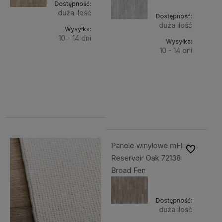
Dostępność:
duża ilość
Dostępność:
duża ilość
Wysyłka:
10 - 14 dni
Wysyłka:
10 - 14 dni
Do
121,77 zł
Do
121,77 zł
Cena
koszyka
netto:
Cena
koszyka
99,00 zł
netto:
99,00 zł
Panele winylowe mFlor
Do ulubiony
Reservoir Oak 72138
Broad Fen
Dostępność:
duża ilość