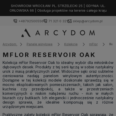
SHOWROOM WROCŁAW: PL. STRZELECKI 25 | GDYNIA: UL.
ORŁOWSKA 66 | Obsługa projektów na terenie całego kraju
+48792500556
71 321 0 321
sklep@arcydom.pl
Arcydom
Panele winylowe
Kolekcje
mFlor
Res
MFLOR RESERVOIR OAK
Kolekcja mFlor Reservoir Oak to idealny wybór dla miłośników
dębowych desek. Produkty z tej serii łączą w sobie rustykalny
urok z masą praktycznych zalet. Widoczne sęki oraz subtelne
cieniowania nadają panelom winylowym autentyczności.
Dostępne w tej kolekcji modele doskonale sprawdzą się w
mocno eksploatowanych pomieszczeniach, takich jak salon,
kuchnia czy przedpokój, a także w przestrzeniach
komercyjnych o niskim natężeniu ruchu - m.in w małych
biurach czy butikach. Ich elegancki i jednocześnie rustykalny
design sprawia, że idealnie komponują się z różnie
urządzonymi miejscami.
Praktyczne zalety kolekcji mFlor Reservoir Oak sprawiają, że