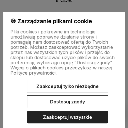
polityce prywatności
🍪 Zarządzanie plikami cookie
Pliki cookies i pokrewne im technologie
NASZA SELEKCJA
umożliwiają poprawne działanie strony i
pomagają nam dostosować ofertę do Twoich
potrzeb. Możesz zaakceptować wykorzystanie
POMOC
przez nas wszystkich tych plików i przejść do
sklepu lub dostosować użycie plików do swoich
preferencji, wybierając opcję "Dostosuj zgody".
KONTO
Więcej o plikach cookies przeczytasz w naszej
Polityce prywatności.
O NAS
Zaakceptuj tylko niezbędne
Dostosuj zgody
Sklep internetowy Shoper.pl
Szablon Shoper Modern 3.0™
od
GrowCommerce
Zaakceptuj wszystkie