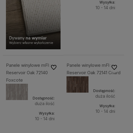
Wysyłka:
10 - 14 dni
Do
121,77 zł
Cena
koszyka
netto:
99,00 zł
Panele winylowe mFlor
Panele winylowe mFlor
Do ulubionych
Do ulubiony
Reservoir Oak 72140
Reservoir Oak 72141 Chard
Foxcote
Dostępność:
duża ilość
Dostępność:
duża ilość
Wysyłka:
10 - 14 dni
Wysyłka:
10 - 14 dni
Do
121,77 zł
Do