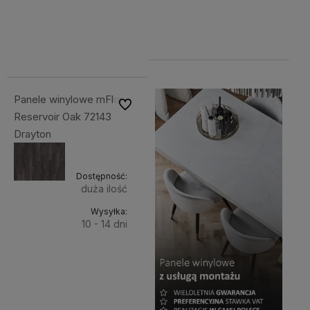
121,77 zł
Cena
koszyka
netto:
Cena
koszyka
99,00 zł
netto:
99,00 zł
Panele winylowe mFlor
Do ulubionych
Reservoir Oak 72143
Drayton
Dostępność:
duża ilość
Wysyłka:
10 - 14 dni
Do
121,77 zł
Cena
koszyka
netto:
99,00 zł