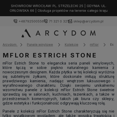
SHOWROOM WROCŁAW: PL. STRZELECKI 25 | GDYNIA: UL.
ORŁOWSKA 66 | Obsługa projektów na terenie całego kraju
+48792500556
71 321 0 321
sklep@arcydom.pl
Arcydom
Panele winylowe
Kolekcje
mFlor
Estr
MFLOR ESTRICH STONE
mFlor Estrich Stone to elegancka seria paneli winylowych,
które łączą w sobie piękno naturalnego kamienia z
nowoczesnym designem. Każda płytka w tej kolekcji wyróżnia
się subtelnymi żyłkami, które doskonale imitują strukturę
prawdziwego kamienia, nadając wnętrzom luksusowego i
wyrafinowanego charakteru. Dzięki swojemu unikalnemu
wzornictwu panele z kolekcji mFlor Estrich Stone świetnie
sprawdzą się w salonach, kuchniach, łazienkach, a także w
przestrzeniach komercyjnych, takich jak biura czy sklepy,
gdzie estetyka i funkcjonalność odgrywają kluczową rolę.
Panele z kolekcji mFlor Estrich Stone charakteryzują się nie
tylko wyjątkowym wyglądem, ale także wysoką trwałością i