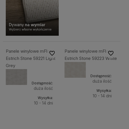
Do
179,00 zł
Cena
koszyka
netto:
145,53 zł
Panele winylowe mFlor
Panele winylowe mFlor
Do ulubionych
Do ulubiony
Estrich Stone 59221 Light
Estrich Stone 59223 White
Grey
Dostępność:
duża ilość
Dostępność:
duża ilość
Wysyłka:
10 - 14 dni
Wysyłka:
10 - 14 dni
Do
179,00 zł
Do
179,00 zł
Cena
koszyka
netto:
Cena
koszyka