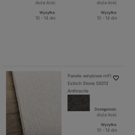
duża ilość
duża ilość
Wysyłka:
Wysyłka:
10 - 14 dni
10 - 14 dni
Do
Do
179,00 zł
179,00 zł
Cena
Cena
koszyka
koszyka
netto:
netto:
145,53 zł
145,53 zł
Panele winylowe mFlor
Do ulubiony
Estrich Stone 59213
Anthracite
Dostępność:
duża ilość
Wysyłka:
10 - 14 dni