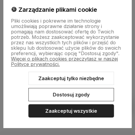
🍪 Zarządzanie plikami cookie
Pliki cookies i pokrewne im technologie
NASZA SELEKCJA
umożliwiają poprawne działanie strony i
pomagają nam dostosować ofertę do Twoich
potrzeb. Możesz zaakceptować wykorzystanie
POMOC
przez nas wszystkich tych plików i przejść do
sklepu lub dostosować użycie plików do swoich
preferencji, wybierając opcję "Dostosuj zgody".
KONTO
Więcej o plikach cookies przeczytasz w naszej
Polityce prywatności.
O NAS
Zaakceptuj tylko niezbędne
Dostosuj zgody
Sklep internetowy Shoper.pl
Szablon Shoper Modern 3.0™
od
GrowCommerce
Zaakceptuj wszystkie