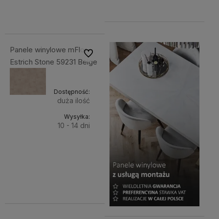
145,53 zł
netto:
145,53 zł
Panele winylowe mFlor
Do ulubionych
Estrich Stone 59231 Beige
Dostępność:
duża ilość
Wysyłka:
10 - 14 dni
Do
179,00 zł
Cena
koszyka
netto:
145,53 zł