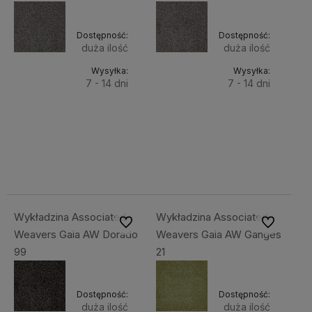
Dostępność:
Dostępność:
duża ilość
duża ilość
Wysyłka:
Wysyłka:
7 - 14 dni
7 - 14 dni
Do
Do
169,00 zł
169,00 zł
Cena
Cena
koszyka
koszyka
netto:
netto:
137,40 zł
137,40 zł
Wykładzina Associated
Wykładzina Associated
Do ulubionych
Do ulubiony
Weavers Gaia AW Dorado
Weavers Gaia AW Ganges
99
21
Dostępność:
Dostępność:
duża ilość
duża ilość