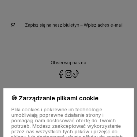
Zapisz się na nasz biuletyn – Wpisz adres e-mail
Obserwuj nas na
polityce prywatności
🍪 Zarządzanie plikami cookie
Pliki cookies i pokrewne im technologie
NASZA SELEKCJA
umożliwiają poprawne działanie strony i
pomagają nam dostosować ofertę do Twoich
potrzeb. Możesz zaakceptować wykorzystanie
POMOC
przez nas wszystkich tych plików i przejść do