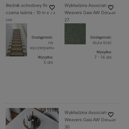
Bieżnik schodowy Rols -
Wykładzina Associated
Do ulubionych
Do ulubiony
czarna taśma - 10 m x 75
Weavers Gaia AW Dorado
cm
27
Dostępność:
Dostępność:
na
duża ilość
wyczerpaniu
Wysyłka:
7 - 14 dni
Wysyłka:
5 dni
Do
169,00 zł
Do
4 999,00 zł
Cena
koszyka
Cena netto:
netto:
koszyka
4 064,23 zł
137,40 zł
Wykładzina Associated
Do ulubiony
Weavers Gaia AW Dorado
30