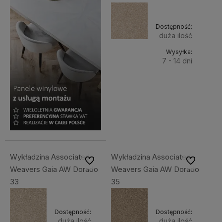
Dostępność:
duża ilość
Wysyłka:
7 - 14 dni
Do
169,00 zł
Cena
koszyka
netto:
137,40 zł
Wykładzina Associated
Wykładzina Associated
Do ulubionych
Do ulubiony
Weavers Gaia AW Dorado
Weavers Gaia AW Dorado
33
35
Dostępność:
Dostępność:
duża ilość
duża ilość