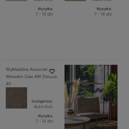
Wysyłka:
Wysyłka:
7 - 14 dni
7 - 14 dni
Do
Do
169,00 zł
169,00 zł
Cena
Cena
koszyka
koszyka
netto:
netto:
137,40 zł
137,40 zł
Wykładzina Associated
Do ulubionych
Weavers Gaia AW Dorado
40
Dostępność:
duża ilość
Wysyłka:
7 - 14 dni