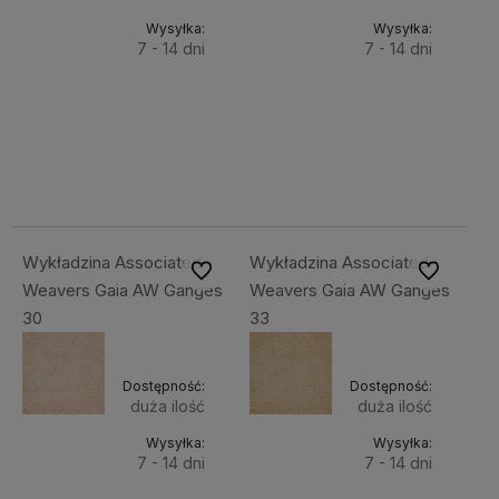
Wysyłka:
Wysyłka:
7 - 14 dni
7 - 14 dni
Do
Do
169,00 zł
119,00 zł
Cena
Cena
koszyka
koszyka
netto:
netto:
137,40 zł
96,75 zł
Wykładzina Associated
Wykładzina Associated
Do ulubionych
Do ulubiony
Weavers Gaia AW Ganges
Weavers Gaia AW Ganges
30
33
Dostępność:
Dostępność:
duża ilość
duża ilość
Wysyłka:
Wysyłka:
7 - 14 dni
7 - 14 dni