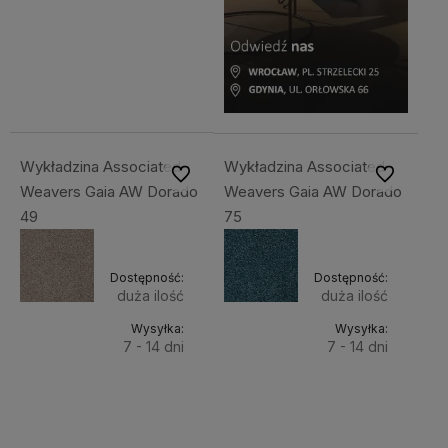
Do
169,00 zł
Cena
koszyka
netto:
137,40 zł
Wykładzina Associated
Wykładzina Associated
Do ulubionych
Do ulubiony
Weavers Gaia AW Dorado
Weavers Gaia AW Dorado
49
75
Dostępność:
Dostępność:
duża ilość
duża ilość
Wysyłka:
Wysyłka:
7 - 14 dni
7 - 14 dni
Do
Do
169,00 zł
169,00 zł
Cena
Cena
koszyka
koszyka
netto:
netto: