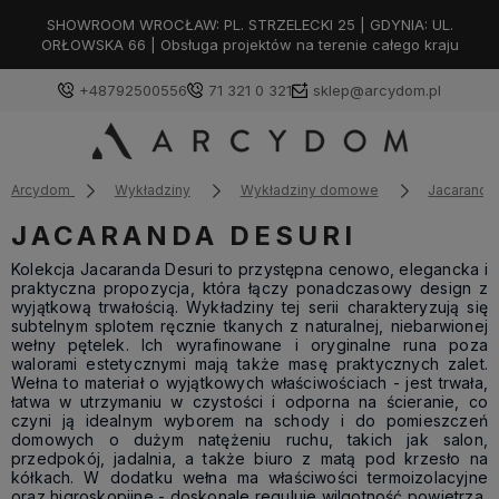
SHOWROOM WROCŁAW: PL. STRZELECKI 25 | GDYNIA: UL.
ORŁOWSKA 66 | Obsługa projektów na terenie całego kraju
+48792500556
71 321 0 321
sklep@arcydom.pl
Arcydom
Wykładziny
Wykładziny domowe
Jacaranda
JACARANDA DESURI
Kolekcja Jacaranda Desuri to przystępna cenowo, elegancka i
praktyczna propozycja, która łączy ponadczasowy design z
wyjątkową trwałością. Wykładziny tej serii charakteryzują się
subtelnym splotem ręcznie tkanych z naturalnej, niebarwionej
wełny pętelek. Ich wyrafinowane i oryginalne runa poza
walorami estetycznymi mają także masę praktycznych zalet.
Wełna to materiał o wyjątkowych właściwościach - jest trwała,
łatwa w utrzymaniu w czystości i odporna na ścieranie, co
czyni ją idealnym wyborem na schody i do pomieszczeń
domowych o dużym natężeniu ruchu, takich jak salon,
przedpokój, jadalnia, a także biuro z matą pod krzesło na
kółkach. W dodatku wełna ma właściwości termoizolacyjne
oraz higroskopijne - doskonale reguluje wilgotność powietrza,