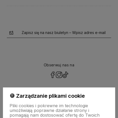
Zapisz się na nasz biuletyn – Wpisz adres e-mail
Obserwuj nas na
polityce prywatności
🍪 Zarządzanie plikami cookie
Pliki cookies i pokrewne im technologie
NASZA SELEKCJA
umożliwiają poprawne działanie strony i
pomagają nam dostosować ofertę do Twoich