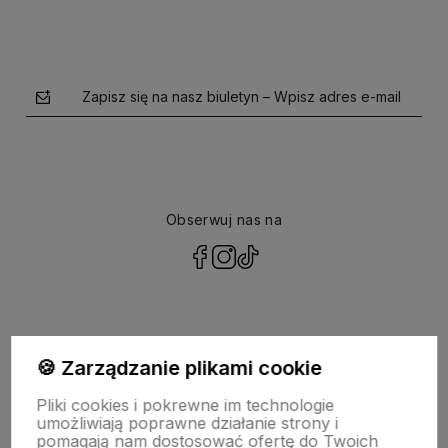
Zapisz się na nasz biuletyn – Wpisz adres e-mail
Obserwuj nas na
polityce prywatności
🍪 Zarządzanie plikami cookie
NASZA SELEKCJA
Pliki cookies i pokrewne im technologie
umożliwiają poprawne działanie strony i
POMOC
pomagają nam dostosować ofertę do Twoich