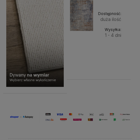
Dostępność:
duża ilość
Wysyłka:
1 - 4 dni
Do
899,00 zł
Cena netto:
koszyka
730,89 zł