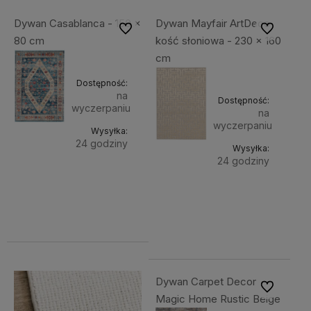
Dywan Casablanca - 150 x
Dywan Mayfair ArtDeco
Do ulubionych
Do ulubiony
80 cm
kość słoniowa - 230 x 160
cm
Dostępność:
na
Dostępność:
wyczerpaniu
na
wyczerpaniu
Wysyłka:
24 godziny
Wysyłka:
24 godziny
Do
1 199,00 zł
Do
1 950,00 zł
Cena netto:
koszyka
974,80 zł
Cena netto:
koszyk
1 585,37 zł
Dywan Carpet Decor
Do ulubiony
Magic Home Rustic Beige