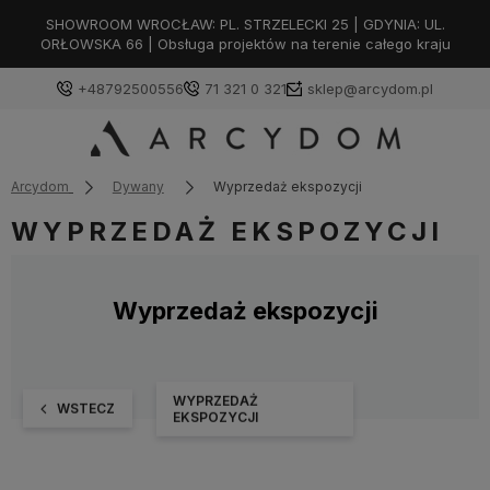
SHOWROOM WROCŁAW: PL. STRZELECKI 25 | GDYNIA: UL.
ORŁOWSKA 66 | Obsługa projektów na terenie całego kraju
+48792500556
71 321 0 321
sklep@arcydom.pl
Arcydom
Dywany
Wyprzedaż ekspozycji
WYPRZEDAŻ EKSPOZYCJI
Wyprzedaż ekspozycji
WYPRZEDAŻ
WSTECZ
EKSPOZYCJI