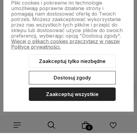
Pliki cookies i pokrewne im technologie
NASZA SELEKCJA
umożliwiają poprawne działanie strony i
pomagają nam dostosować ofertę do Twoich
potrzeb. Możesz zaakceptować wykorzystanie
POMOC
przez nas wszystkich tych plików i przejść do
sklepu lub dostosować użycie plików do swoich
preferencji, wybierając opcję "Dostosuj zgody".
KONTO
Więcej o plikach cookies przeczytasz w naszej
Polityce prywatności.
O NAS
Zaakceptuj tylko niezbędne
Dostosuj zgody
Sklep internetowy Shoper.pl
Szablon Shoper Modern 3.0™
od
GrowCommerce
Zaakceptuj wszystkie