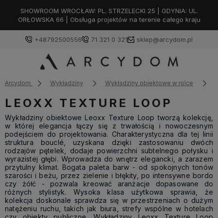
SHOWROOM WROCŁAW: PL. STRZELECKI 25 | GDYNIA: UL.
ORŁOWSKA 66 | Obsługa projektów na terenie całego kraju
+48792500556
71 321 0 321
sklep@arcydom.pl
Arcydom
Wykładziny
Wykładziny obiektowe w rolce
LEOXX TEXTURE LOOP
Wykładziny obiektowe Leoxx Texture Loop tworzą kolekcję,
w której elegancja łączy się z trwałością i nowoczesnym
podejściem do projektowania. Charakterystyczna dla tej linii
struktura bouclé, uzyskana dzięki zastosowaniu dwóch
rodzajów pętelek, dodaje powierzchni subtelnego połysku i
wyrazistej głębi. Wprowadza do wnętrz elegancki, a zarazem
przytulny klimat. Bogata paleta barw - od spokojnych tonów
szarości i beżu, przez zielenie i błękity, po intensywne bordo
czy żółć - pozwala kreować aranżacje dopasowane do
różnych stylistyk. Wysoka klasa użytkowa sprawia, że
kolekcja doskonale sprawdza się w przestrzeniach o dużym
natężeniu ruchu, takich jak biura, strefy wspólne w hotelach
czy obiekty publiczne. Wykładziny Leoxx Texture Loop