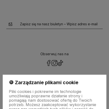
Zapisz się na nasz biuletyn – Wpisz adres e-mail
Obserwuj nas na
polityce prywatności
🍪 Zarządzanie plikami cookie
Pliki cookies i pokrewne im technologie
NASZA SELEKCJA
umożliwiają poprawne działanie strony i
pomagają nam dostosować ofertę do Twoich
potrzeb. Możesz zaakceptować wykorzystanie
POMOC