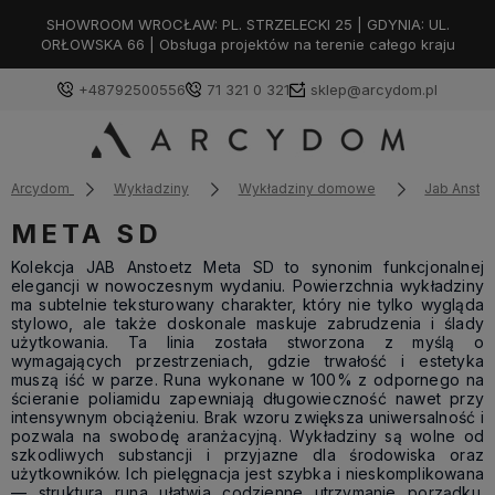
SHOWROOM WROCŁAW: PL. STRZELECKI 25 | GDYNIA: UL.
ORŁOWSKA 66 | Obsługa projektów na terenie całego kraju
+48792500556
71 321 0 321
sklep@arcydom.pl
Arcydom
Wykładziny
Wykładziny domowe
Jab Ansto
META SD
Kolekcja JAB Anstoetz Meta SD to synonim funkcjonalnej
elegancji w nowoczesnym wydaniu. Powierzchnia wykładziny
ma subtelnie teksturowany charakter, który nie tylko wygląda
stylowo, ale także doskonale maskuje zabrudzenia i ślady
użytkowania. Ta linia została stworzona z myślą o
wymagających przestrzeniach, gdzie trwałość i estetyka
muszą iść w parze. Runa wykonane w 100% z odpornego na
ścieranie poliamidu zapewniają długowieczność nawet przy
intensywnym obciążeniu. Brak wzoru zwiększa uniwersalność i
pozwala na swobodę aranżacyjną. Wykładziny są wolne od
szkodliwych substancji i przyjazne dla środowiska oraz
użytkowników. Ich pielęgnacja jest szybka i nieskomplikowana
— struktura runa ułatwia codzienne utrzymanie porządku.