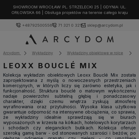
SHOWROOM WROCŁAW: PL. STRZELECKI 25 | GDYNIA: UL.
ORŁOWSKA 66 | Obsługa projektów na terenie całego kraju
+48792500556
71 321 0 321
sklep@arcydom.pl
Arcydom
Wykładziny
Wykładziny obiektowe w rolce
LEOXX BOUCLÉ MIX
Kolekcja wykładzin obiektowych Leoxx Bouclé Mix została
zaprojektowana z myślą o nowoczesnych przestrzeniach
komercyjnych, w których liczy się zarówno estetyka, jak i
funkcjonalność. Struktura bouclé o matowym wykończeniu
nadaje powierzchni subtelną głębię i ponadczasowy
charakter, dzięki czemu wnętrza zyskują atmosferę
wyrafinowania oraz przytulności. Wysoka klasa użytkowa
gwarantuje odporność na intensywne obciążenia, co sprawia,
że wykładziny idealnie sprawdzają się w biurach
wyposażonych w krzesła na kółkach, hotelowych korytarzach
i schodach czy eleganckich butikach. Kolekcja oferuje
szeroką gamę barw - od stonowanych szarości i beżów, po
głębsze odcienie granatu czy zieleni - co umożliwia