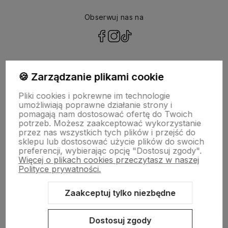
Obserwuj nas na
polityce prywatności
🍪 Zarządzanie plikami cookie
Pliki cookies i pokrewne im technologie
NASZA SELEKCJA
umożliwiają poprawne działanie strony i
pomagają nam dostosować ofertę do Twoich
potrzeb. Możesz zaakceptować wykorzystanie
POMOC
przez nas wszystkich tych plików i przejść do
sklepu lub dostosować użycie plików do swoich
preferencji, wybierając opcję "Dostosuj zgody".
KONTO
Więcej o plikach cookies przeczytasz w naszej
Polityce prywatności.
O NAS
Zaakceptuj tylko niezbędne
Dostosuj zgody
Sklep internetowy Shoper.pl
Szablon Shoper Modern 3.0™
od