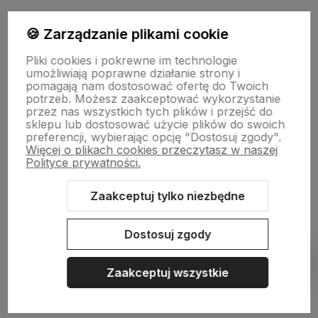
🍪 Zarządzanie plikami cookie
Pliki cookies i pokrewne im technologie
NASZA SELEKCJA
umożliwiają poprawne działanie strony i
pomagają nam dostosować ofertę do Twoich
potrzeb. Możesz zaakceptować wykorzystanie
POMOC
przez nas wszystkich tych plików i przejść do
sklepu lub dostosować użycie plików do swoich
preferencji, wybierając opcję "Dostosuj zgody".
KONTO
Więcej o plikach cookies przeczytasz w naszej
Polityce prywatności.
O NAS
Zaakceptuj tylko niezbędne
Dostosuj zgody
Sklep internetowy Shoper.pl
Szablon Shoper Modern 3.0™
od
GrowCommerce
Zaakceptuj wszystkie