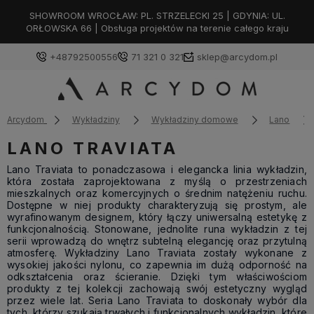
SHOWROOM WROCŁAW: PL. STRZELECKI 25 | GDYNIA: UL.
ORŁOWSKA 66 | Obsługa projektów na terenie całego kraju
+48792500556
71 321 0 321
sklep@arcydom.pl
Arcydom
Wykładziny
Wykładziny domowe
Lano
LANO TRAVIATA
Lano Traviata to ponadczasowa i elegancka linia wykładzin,
która została zaprojektowana z myślą o przestrzeniach
mieszkalnych oraz komercyjnych o średnim natężeniu ruchu.
Dostępne w niej produkty charakteryzują się prostym, ale
wyrafinowanym designem, który łączy uniwersalną estetykę z
funkcjonalnością. Stonowane, jednolite runa wykładzin z tej
serii wprowadzą do wnętrz subtelną elegancję oraz przytulną
atmosferę. Wykładziny Lano Traviata zostały wykonane z
wysokiej jakości nylonu, co zapewnia im dużą odporność na
odkształcenia oraz ścieranie. Dzięki tym właściwościom
produkty z tej kolekcji zachowają swój estetyczny wygląd
przez wiele lat. Seria Lano Traviata to doskonały wybór dla
tych, którzy szukają trwałych i funkcjonalnych wykładzin, które