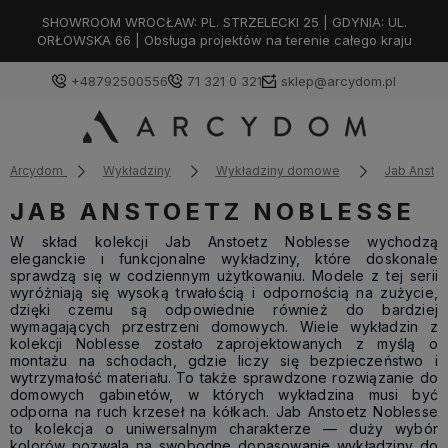
SHOWROOM WROCŁAW: PL. STRZELECKI 25 | GDYNIA: UL.
ORŁOWSKA 66 | Obsługa projektów na terenie całego kraju
+48792500556
71 321 0 321
sklep@arcydom.pl
Arcydom
Wykładziny
Wykładziny domowe
Jab Ansto
JAB ANSTOETZ NOBLESSE
W skład kolekcji Jab Anstoetz Noblesse wychodzą
eleganckie i funkcjonalne wykładziny, które doskonale
sprawdzą się w codziennym użytkowaniu. Modele z tej serii
wyróżniają się wysoką trwałością i odpornością na zużycie,
dzięki czemu są odpowiednie również do bardziej
wymagających przestrzeni domowych. Wiele wykładzin z
kolekcji Noblesse zostało zaprojektowanych z myślą o
montażu na schodach, gdzie liczy się bezpieczeństwo i
wytrzymałość materiału. To także sprawdzone rozwiązanie do
domowych gabinetów, w których wykładzina musi być
odporna na ruch krzeseł na kółkach. Jab Anstoetz Noblesse
to kolekcja o uniwersalnym charakterze — duży wybór
kolorów pozwala na swobodne dopasowanie wykładziny do