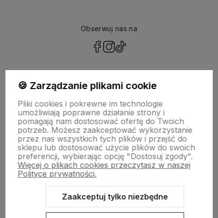
Obserwuj nas na
polityce prywatności
🍪 Zarządzanie plikami cookie
Pliki cookies i pokrewne im technologie
NASZA SELEKCJA
umożliwiają poprawne działanie strony i
pomagają nam dostosować ofertę do Twoich
potrzeb. Możesz zaakceptować wykorzystanie
POMOC
przez nas wszystkich tych plików i przejść do
sklepu lub dostosować użycie plików do swoich
preferencji, wybierając opcję "Dostosuj zgody".
KONTO
Więcej o plikach cookies przeczytasz w naszej
Polityce prywatności.
O NAS
Zaakceptuj tylko niezbędne