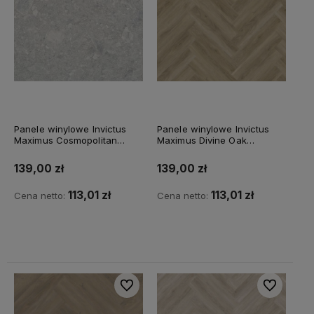
Panele winylowe Invictus
Panele winylowe Invictus
Maximus Cosmopolitan
Maximus Divine Oak
VDCOS5A95061061P10
Herringbone Champagne -
Grigio
31
139,00 zł
139,00 zł
113,01 zł
113,01 zł
Cena netto:
Cena netto:
Do koszyka
Do koszyka
Do ulubionych
Do ulubiony