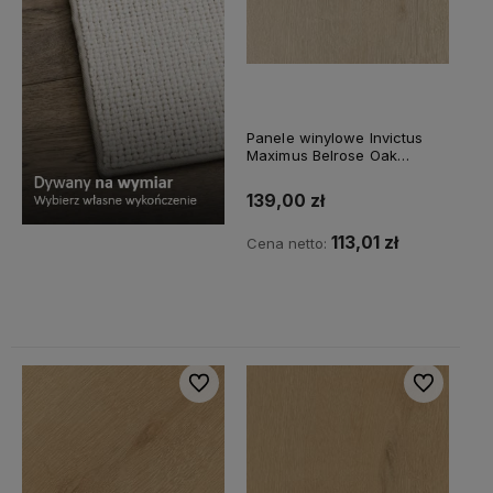
Panele winylowe Invictus
Maximus Belrose Oak
VDBEL5R31024152P10 Truffle
139,00 zł
113,01 zł
Cena netto:
Do koszyka
Do ulubionych
Do ulubiony