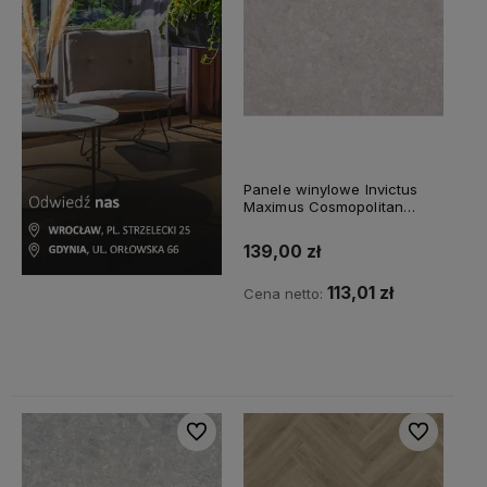
Panele winylowe Invictus
Maximus Cosmopolitan
VDCOS5A90061061P10
Seashore
139,00 zł
113,01 zł
Cena netto:
Do koszyka
Do ulubionych
Do ulubiony