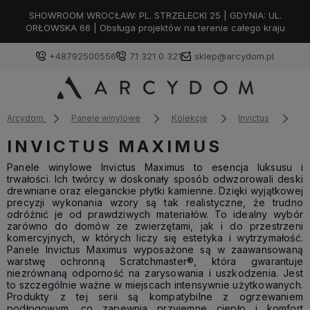
SHOWROOM WROCŁAW: PL. STRZELECKI 25 | GDYNIA: UL.
ORŁOWSKA 66 | Obsługa projektów na terenie całego kraju
+48792500556
71 321 0 321
sklep@arcydom.pl
Arcydom
Panele winylowe
Kolekcje
Invictus
M
INVICTUS MAXIMUS
Panele winylowe Invictus Maximus to esencja luksusu i
trwałości. Ich twórcy w doskonały sposób odwzorowali deski
drewniane oraz eleganckie płytki kamienne. Dzięki wyjątkowej
precyzji wykonania wzory są tak realistyczne, że trudno
odróżnić je od prawdziwych materiałów. To idealny wybór
zarówno do domów ze zwierzętami, jak i do przestrzeni
komercyjnych, w których liczy się estetyka i wytrzymałość.
Panele Invictus Maximus wyposażone są w zaawansowaną
warstwę ochronną Scratchmaster®, która gwarantuje
niezrównaną odporność na zarysowania i uszkodzenia. Jest
to szczególnie ważne w miejscach intensywnie użytkowanych.
Produkty z tej serii są kompatybilne z ogrzewaniem
podłogowym, co zapewnia przyjemne ciepło i komfort