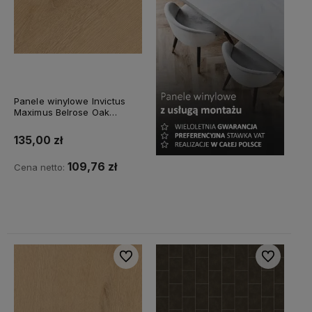
Panele winylowe Invictus
Maximus Belrose Oak
VDBEL5R37015075P30
Harvest
135,00 zł
109,76 zł
Cena netto:
Do koszyka
Do ulubionych
Do ulubiony