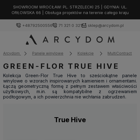
SHOWROOM WROCŁAW: PL. STRZELECKI 25 | GDYNIA: UL.
ORŁOWSKA 66 | Obsługa projektów na terenie całego kraju
+48792500556
71 321 0 321
sklep@arcydom.pl
Arcydom
Panele winylowe
Kolekcje
MultiContract
GREEN-FLOR TRUE HIVE
Kolekcja Green-Flor True Hive to sześciokątne panele
winylowe o wzorach inspirowanych kamieniem i ornamentami.
Łączą geometryczną formę z pełnym zestawem właściwości
użytkowych, m.in. są kompatybilne z ogrzewaniem
podłogowym, a ich powierzchnia nie wchłania zabrudzeń.
True Hive