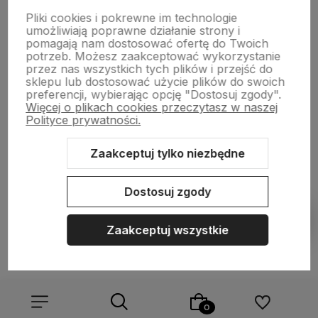
Pliki cookies i pokrewne im technologie
NASZA SELEKCJA
umożliwiają poprawne działanie strony i
pomagają nam dostosować ofertę do Twoich
potrzeb. Możesz zaakceptować wykorzystanie
POMOC
przez nas wszystkich tych plików i przejść do
sklepu lub dostosować użycie plików do swoich
preferencji, wybierając opcję "Dostosuj zgody".
KONTO
Więcej o plikach cookies przeczytasz w naszej
Polityce prywatności.
O NAS
Zaakceptuj tylko niezbędne
Dostosuj zgody
Sklep internetowy Shoper.pl
Szablon Shoper Modern 3.0™
od
GrowCommerce
Zaakceptuj wszystkie