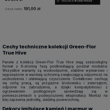
191,00 zł
Cena netto:
Do koszyka
Cechy techniczne kolekcji Green-Flor
True Hive
Panele z kolekcji Green-Flor True Hive mają sześciokątny
format z 6-stronną fazą podkreślającą podział modułów.
Wszystkie warianty są wodoodporne, stabilne wymiarowo i
wyposażone w warstwę ochronną zwiększającą odporność na
uszkodzenia i ułatwiającą czyszczenie. Dodatkowo cechują
się cichą pracą, są przyjazne środowisku i zwierzętom,
odporne na zabrudzenia, a dzięki kompatybilności z
ogrzewaniem podłogowym sprawdzają się w
pomieszczeniach o podwyższonej eksploatacji. Montaż na
klej zapewnia jednolitą, stabilną powierzchnię.
Dekory imitujące kamień i marmur w