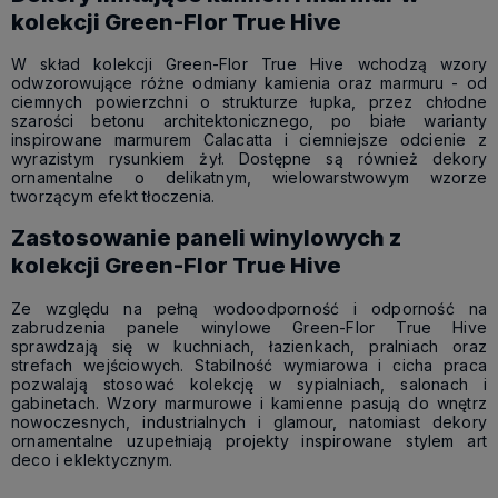
kolekcji Green-Flor True Hive
W skład kolekcji Green-Flor True Hive wchodzą wzory
odwzorowujące różne odmiany kamienia oraz marmuru - od
ciemnych powierzchni o strukturze łupka, przez chłodne
szarości betonu architektonicznego, po białe warianty
inspirowane marmurem Calacatta i ciemniejsze odcienie z
wyrazistym rysunkiem żył. Dostępne są również dekory
ornamentalne o delikatnym, wielowarstwowym wzorze
tworzącym efekt tłoczenia.
Zastosowanie paneli winylowych z
kolekcji Green-Flor True Hive
Ze względu na pełną wodoodporność i odporność na
zabrudzenia panele winylowe Green-Flor True Hive
sprawdzają się w kuchniach, łazienkach, pralniach oraz
strefach wejściowych. Stabilność wymiarowa i cicha praca
pozwalają stosować kolekcję w sypialniach, salonach i
gabinetach. Wzory marmurowe i kamienne pasują do wnętrz
nowoczesnych, industrialnych i glamour, natomiast dekory
ornamentalne uzupełniają projekty inspirowane stylem art
deco i eklektycznym.