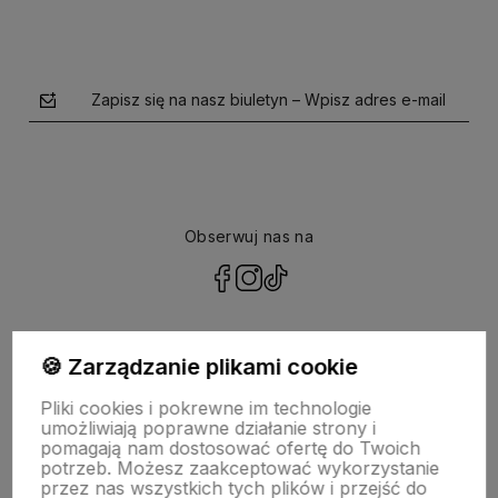
Zapisz się na nasz biuletyn – Wpisz adres e-mail
Obserwuj nas na
polityce prywatności
🍪 Zarządzanie plikami cookie
Pliki cookies i pokrewne im technologie
NASZA SELEKCJA
umożliwiają poprawne działanie strony i
pomagają nam dostosować ofertę do Twoich
potrzeb. Możesz zaakceptować wykorzystanie
POMOC
przez nas wszystkich tych plików i przejść do