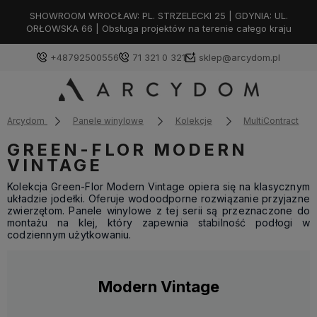
SHOWROOM WROCŁAW: PL. STRZELECKI 25 | GDYNIA: UL.
ORŁOWSKA 66 | Obsługa projektów na terenie całego kraju
+48792500556
71 321 0 321
sklep@arcydom.pl
Arcydom
Panele winylowe
Kolekcje
MultiContract
GREEN-FLOR MODERN
VINTAGE
Kolekcja Green-Flor Modern Vintage opiera się na klasycznym
układzie jodełki. Oferuje wodoodporne rozwiązanie przyjazne
zwierzętom. Panele winylowe z tej serii są przeznaczone do
montażu na klej, który zapewnia stabilność podłogi w
codziennym użytkowaniu.
Modern Vintage