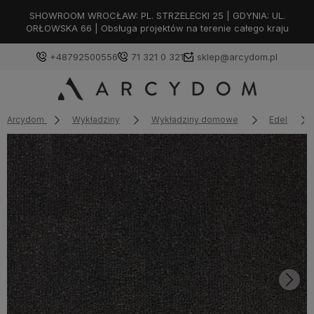
SHOWROOM WROCŁAW: PL. STRZELECKI 25 | GDYNIA: UL.
ORŁOWSKA 66 | Obsługa projektów na terenie całego kraju
+48792500556
71 321 0 321
sklep@arcydom.pl
Arcydom
Wykładziny
Wykładziny domowe
Edel