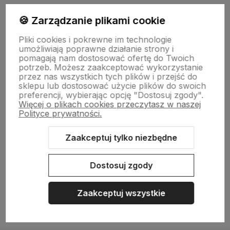
🍪 Zarządzanie plikami cookie
Pliki cookies i pokrewne im technologie
NASZA SELEKCJA
umożliwiają poprawne działanie strony i
pomagają nam dostosować ofertę do Twoich
potrzeb. Możesz zaakceptować wykorzystanie
POMOC
przez nas wszystkich tych plików i przejść do
sklepu lub dostosować użycie plików do swoich
preferencji, wybierając opcję "Dostosuj zgody".
KONTO
Więcej o plikach cookies przeczytasz w naszej
Polityce prywatności.
O NAS
Zaakceptuj tylko niezbędne
Dostosuj zgody
Sklep internetowy Shoper.pl
Szablon Shoper Modern 3.0™
od
GrowCommerce
Zaakceptuj wszystkie