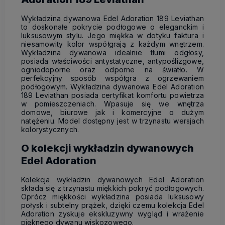
Wykładzina dywanowa Edel Adoration 189 Leviathan
to doskonałe pokrycie podłogowe o eleganckim i
luksusowym stylu. Jego miękka w dotyku faktura i
niesamowity kolor współgrają z każdym wnętrzem.
Wykładzina dywanowa idealnie tłumi odgłosy,
posiada właściwości antystatyczne, antypoślizgowe,
ogniodoporne oraz odporne na światło. W
perfekcyjny sposób współgra z ogrzewaniem
podłogowym. Wykładzina dywanowa Edel Adoration
189 Leviathan posiada certyfikat komfortu powietrza
w pomieszczeniach. Wpasuje się we wnętrza
domowe, biurowe jak i komercyjne o dużym
natężeniu. Model dostępny jest w trzynastu wersjach
kolorystycznych.
O kolekcji wykładzin dywanowych
Edel Adoration
Kolekcja wykładzin dywanowych Edel Adoration
składa się z trzynastu miękkich pokryć podłogowych.
Oprócz miękkości wykładzina posiada luksusowy
połysk i subtelny prążek, dzięki czemu kolekcja Edel
Adoration zyskuje ekskluzywny wygląd i wrażenie
pięknego dywanu wiskozowego.