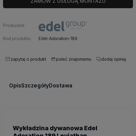
ZAMÓW Z USŁUGĄ MONTAŻU
Producent:
Kod produktu:
Edel-Adoration-189
zapytaj o produkt
dodaj opinię
poleć znajomemu
Opis
Szczegóły
Dostawa
Wykładzina dywanowa Edel
Adoration 189 Leviathan