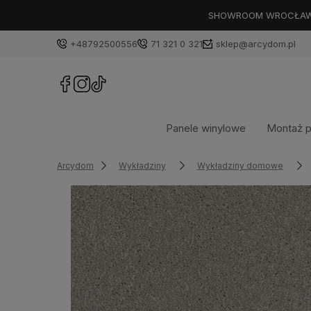
SHOWROOM WROCŁAW: PL
+48792500556
71 321 0 321
sklep@arcydom.pl
Panele winylowe
Montaż p
Arcydom
Wykładziny
Wykładziny domowe
Dostępność:
na zamówienie