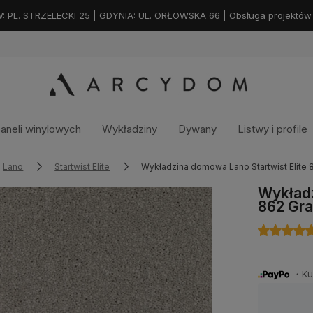
. STRZELECKI 25 | GDYNIA: UL. ORŁOWSKA 66 | Obsługa projektów na
aneli winylowych
Wykładziny
Dywany
Listwy i profile
Lano
Startwist Elite
Wykładzina domowa Lano Startwist Elite 8
Wykładz
862 Gra
・Kup 
Dostępność:
na zamówienie