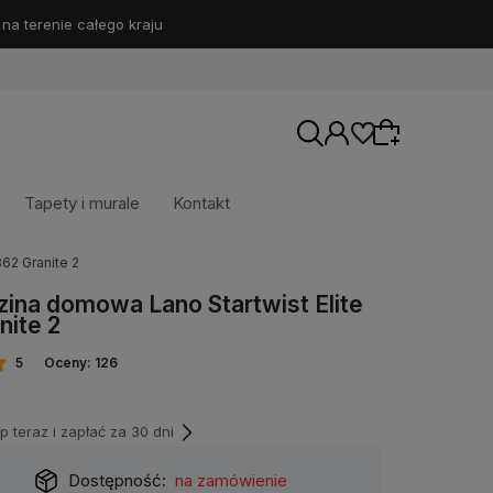
 terenie całego kraju
Tapety i murale
Kontakt
62 Granite 2
ina domowa Lano Startwist Elite
Wybierz coś dla siebie z naszej aktualnej
nite 2
oferty lub zaloguj się, aby przywrócić dodane
produkty do listy z poprzedniej sesji.
5
Oceny: 126
teraz i zapłać za 30 dni
Dostępność:
na zamówienie