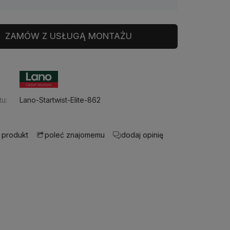
ZAMÓW Z USŁUGĄ MONTAŻU
u:
Lano-Startwist-Elite-862
 produkt
dodaj opinię
poleć znajomemu