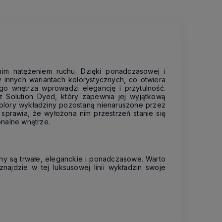
im natężeniem ruchu. Dzięki ponadczasowej i
w innych wariantach kolorystycznych, co otwiera
o wnętrza wprowadzi elegancję i przytulność.
z Solution Dyed, który zapewnia jej wyjątkową
 kolory wykładziny pozostaną nienaruszone przez
sprawia, że wyłożona nim przestrzeń stanie się
onalne wnętrze.
ny są trwałe, eleganckie i ponadczasowe. Warto
najdzie w tej luksusowej linii wykładzin swoje