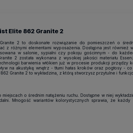
t Elite 862 Granite 2
 Granite 2 to doskonałe rozwiązanie do pomieszczeń o średn
ować z różnymi elementami wyposażenia. Dostępna jest również 
sowana w salonie, sypialni czy pokoju gościnnym - do każdeg
ranite 2 została wykonana z wysokiej jakości materiału Essen
technologii barwienia włókien już w procesie produkcji przędzy
yw na akustykę wnętrz - tłumi hałas kroków oraz pogłosy - co 
 862 Granite 2 to wykładzina, z którą stworzysz przytulne i funkcj
 miejscach o średnim natężeniu ruchu. Dostępne w niej wykładzi
jadalni. Mnogość wariantów kolorystycznych sprawia, że każdy z