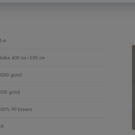
4 m
Rolka 400 cm i 500 cm
2030 gr/m2
1010 gr/m2
100% PP Essenz
Efl