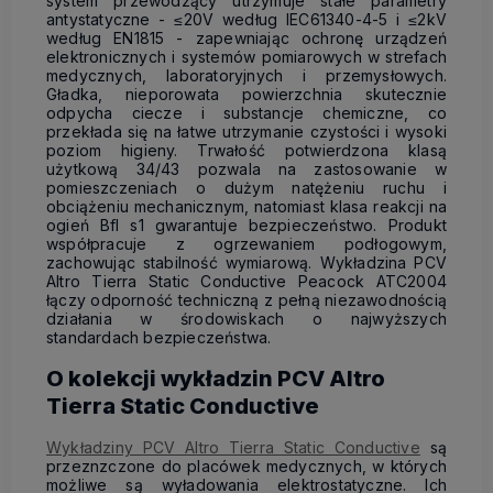
system przewodzący utrzymuje stałe parametry
antystatyczne - ≤20V według IEC61340-4-5 i ≤2kV
według EN1815 - zapewniając ochronę urządzeń
elektronicznych i systemów pomiarowych w strefach
medycznych, laboratoryjnych i przemysłowych.
Gładka, nieporowata powierzchnia skutecznie
odpycha ciecze i substancje chemiczne, co
przekłada się na łatwe utrzymanie czystości i wysoki
poziom higieny. Trwałość potwierdzona klasą
użytkową 34/43 pozwala na zastosowanie w
pomieszczeniach o dużym natężeniu ruchu i
obciążeniu mechanicznym, natomiast klasa reakcji na
ogień Bfl s1 gwarantuje bezpieczeństwo. Produkt
współpracuje z ogrzewaniem podłogowym,
zachowując stabilność wymiarową. Wykładzina PCV
Altro Tierra Static Conductive Peacock ATC2004
łączy odporność techniczną z pełną niezawodnością
działania w środowiskach o najwyższych
standardach bezpieczeństwa.
O kolekcji wykładzin PCV Altro
Tierra Static Conductive
Wykładziny PCV Altro Tierra Static Conductive
są
przeznzczone do placówek medycznych, w których
możliwe są wyładowania elektrostatyczne. Ich