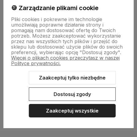
🍪 Zarządzanie plikami cookie
Pliki cookies i pokrewne im technologie
NASZA SELEKCJA
umożliwiają poprawne działanie strony i
pomagają nam dostosować ofertę do Twoich
potrzeb. Możesz zaakceptować wykorzystanie
POMOC
przez nas wszystkich tych plików i przejść do
sklepu lub dostosować użycie plików do swoich
preferencji, wybierając opcję "Dostosuj zgody".
KONTO
Więcej o plikach cookies przeczytasz w naszej
Polityce prywatności.
O NAS
Zaakceptuj tylko niezbędne
Dostosuj zgody
Sklep internetowy Shoper.pl
Szablon Shoper Modern 3.0™
od
GrowCommerce
Zaakceptuj wszystkie