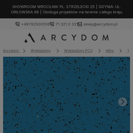
SHOWROOM WROCŁAW: PL. STRZELECKI 25 | GDYNIA: UL.
ORŁOWSKA 66 | Obsługa projektów na terenie całego kraju
+48792500556
71 321 0 321
sklep@arcydom.pl
Arcydom
Wykładziny
Wykładziny PCV
Altro
Tie