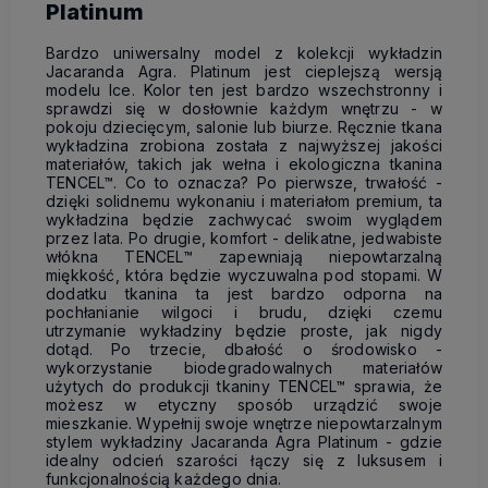
Platinum
Bardzo uniwersalny model z kolekcji wykładzin
Jacaranda Agra. Platinum jest cieplejszą wersją
modelu Ice. Kolor ten jest bardzo wszechstronny i
sprawdzi się w dosłownie każdym wnętrzu - w
pokoju dziecięcym, salonie lub biurze. Ręcznie tkana
wykładzina zrobiona została z najwyższej jakości
materiałów, takich jak wełna i ekologiczna tkanina
TENCEL™. Co to oznacza? Po pierwsze, trwałość -
dzięki solidnemu wykonaniu i materiałom premium, ta
wykładzina będzie zachwycać swoim wyglądem
przez lata. Po drugie, komfort - delikatne, jedwabiste
włókna TENCEL™ zapewniają niepowtarzalną
miękkość, która będzie wyczuwalna pod stopami. W
dodatku tkanina ta jest bardzo odporna na
pochłanianie wilgoci i brudu, dzięki czemu
utrzymanie wykładziny będzie proste, jak nigdy
dotąd. Po trzecie, dbałość o środowisko -
wykorzystanie biodegradowalnych materiałów
użytych do produkcji tkaniny TENCEL™ sprawia, że
możesz w etyczny sposób urządzić swoje
mieszkanie. Wypełnij swoje wnętrze niepowtarzalnym
stylem wykładziny Jacaranda Agra Platinum - gdzie
idealny odcień szarości łączy się z luksusem i
funkcjonalnością każdego dnia.