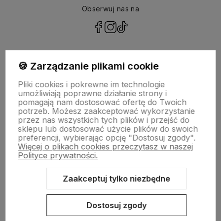
Obserwuj nas na
polityce prywatności
🍪 Zarządzanie plikami cookie
Pliki cookies i pokrewne im technologie
NASZA SELEKCJA
umożliwiają poprawne działanie strony i
pomagają nam dostosować ofertę do Twoich
potrzeb. Możesz zaakceptować wykorzystanie
POMOC
przez nas wszystkich tych plików i przejść do
sklepu lub dostosować użycie plików do swoich
preferencji, wybierając opcję "Dostosuj zgody".
KONTO
Więcej o plikach cookies przeczytasz w naszej
Polityce prywatności.
O NAS
Zaakceptuj tylko niezbędne
Dostosuj zgody
Sklep internetowy Shoper.pl
Szablon Shoper Modern 3.0™
od
GrowCommerce