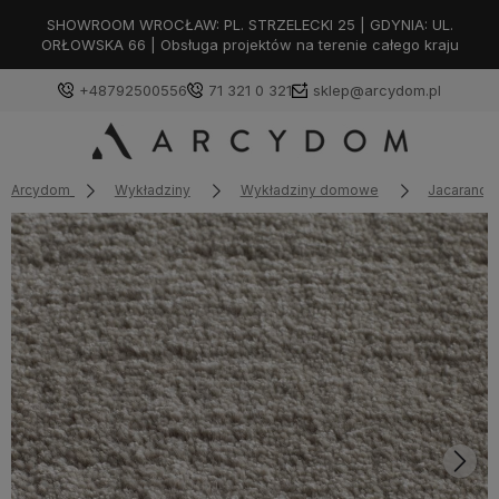
SHOWROOM WROCŁAW: PL. STRZELECKI 25 | GDYNIA: UL.
ORŁOWSKA 66 | Obsługa projektów na terenie całego kraju
+48792500556
71 321 0 321
sklep@arcydom.pl
Arcydom
Wykładziny
Wykładziny domowe
Jacaranda