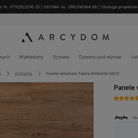
. STRZELECKI 25 | GDYNIA: UL. ORŁOWSKA 66 | Obsługa projektów na
owych
Wykładziny
Dywany
Dywany pod wymiar
Lis
a
Ambiente
Panele winylowe Tajima Ambiente 6603
Panele 
・Kup 
Dostępność:
na zamówienie