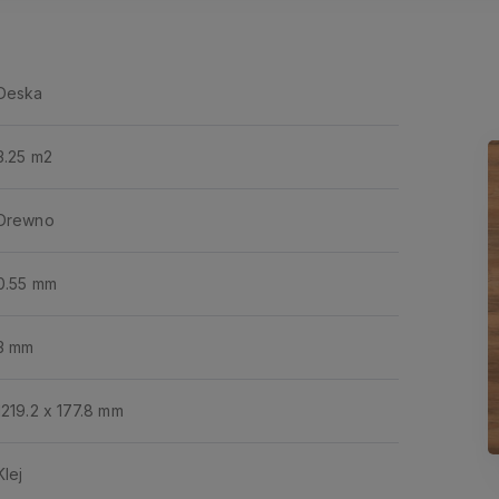
Deska
3.25 m2
Drewno
0.55 mm
3 mm
1219.2 x 177.8 mm
Klej