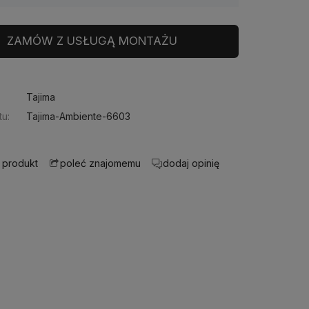
ZAMÓW Z USŁUGĄ MONTAŻU
Tajima
u:
Tajima-Ambiente-6603
 produkt
dodaj opinię
poleć znajomemu