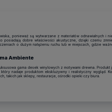
wiska, ponieważ są wytwarzane z materiałów odnawialnych i nie 
adto posiadają dobre właściwości akustyczne, dzięki czemu zmn
eniach o dużym natężeniu ruchu lub w miejscach, gdzie ważne je
jima Ambiente
uksusowa gama desek winylowych z motywami drewna. Produkt je
 który nadaje produktom ekskluzywny i realistyczny wygląd. Ko
 takich jak sklepy, restauracje, ośrodki opieki czy biura.