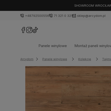
SHOWROOM WROCŁAW: PL
+48792500556
71 321 0 321
sklep@arcydom.pl
Panele winylowe
Montaż paneli winyl
Arcydom
Panele winylowe
Kolekcje
Tajim
Dostępność:
na zamówienie