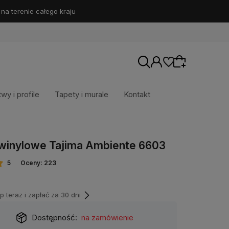
 terenie całego kraju
twy i profile
Tapety i murale
Kontakt
Wybierz coś dla siebie z naszej aktualnej
winylowe Tajima Ambiente 6603
oferty lub zaloguj się, aby przywrócić dodane
produkty do listy z poprzedniej sesji.
5
Oceny: 223
teraz i zapłać za 30 dni
Dostępność:
na zamówienie