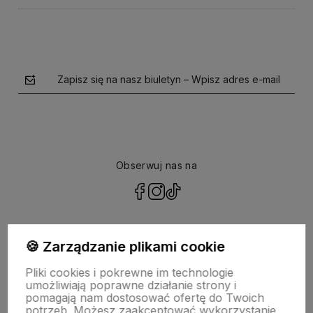
Zapisz się na nasz biuletyn – Wpisz adres e-mail
Obserwuj nas na
polityce prywatności
🍪 Zarządzanie plikami cookie
Pliki cookies i pokrewne im technologie
NASZA SELEKCJA
umożliwiają poprawne działanie strony i
pomagają nam dostosować ofertę do Twoich
potrzeb. Możesz zaakceptować wykorzystanie