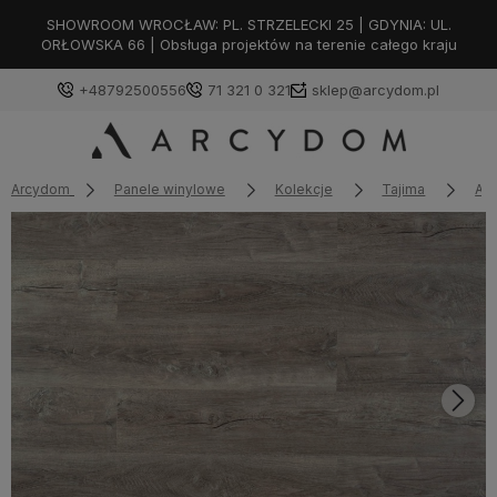
SHOWROOM WROCŁAW: PL. STRZELECKI 25 | GDYNIA: UL.
ORŁOWSKA 66 | Obsługa projektów na terenie całego kraju
+48792500556
71 321 0 321
sklep@arcydom.pl
Arcydom
Panele winylowe
Kolekcje
Tajima
Am