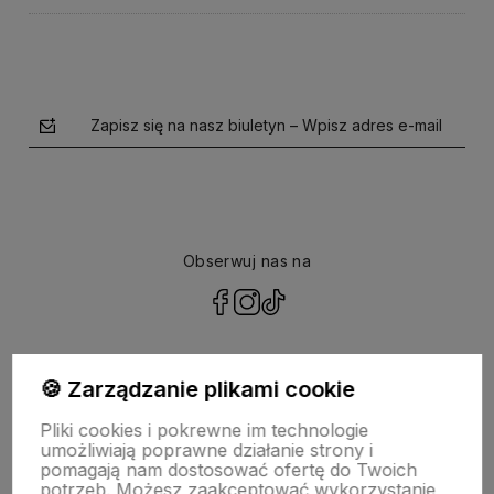
Zapisz się na nasz biuletyn – Wpisz adres e-mail
Obserwuj nas na
polityce prywatności
🍪 Zarządzanie plikami cookie
Pliki cookies i pokrewne im technologie
NASZA SELEKCJA
umożliwiają poprawne działanie strony i
pomagają nam dostosować ofertę do Twoich
potrzeb. Możesz zaakceptować wykorzystanie