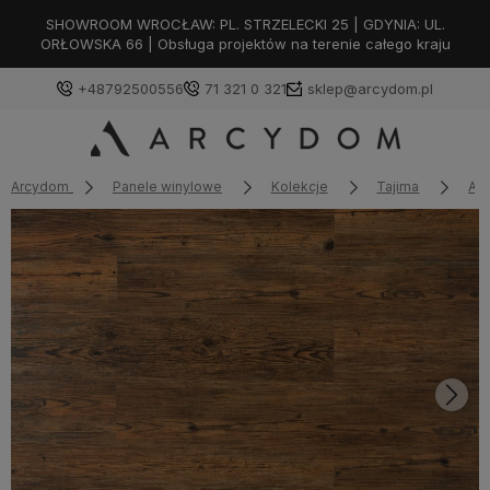
SHOWROOM WROCŁAW: PL. STRZELECKI 25 | GDYNIA: UL.
ORŁOWSKA 66 | Obsługa projektów na terenie całego kraju
+48792500556
71 321 0 321
sklep@arcydom.pl
Arcydom
Panele winylowe
Kolekcje
Tajima
Am