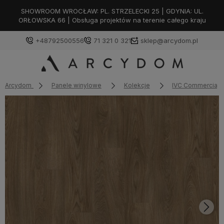
SHOWROOM WROCŁAW: PL. STRZELECKI 25 | GDYNIA: UL.
ORŁOWSKA 66 | Obsługa projektów na terenie całego kraju
+48792500556
71 321 0 321
sklep@arcydom.pl
Arcydom
Panele winylowe
Kolekcje
IVC Commercial