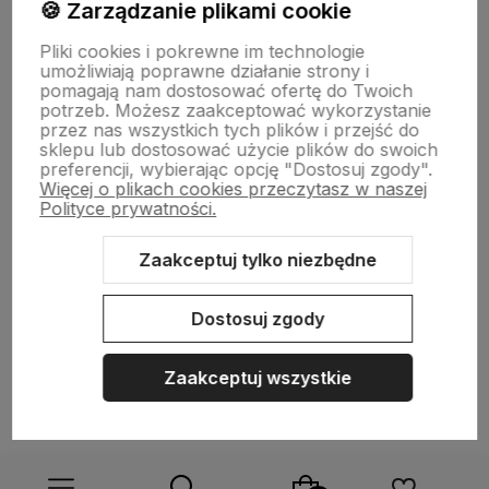
🍪 Zarządzanie plikami cookie
Pliki cookies i pokrewne im technologie
NASZA SELEKCJA
umożliwiają poprawne działanie strony i
pomagają nam dostosować ofertę do Twoich
potrzeb. Możesz zaakceptować wykorzystanie
POMOC
przez nas wszystkich tych plików i przejść do
sklepu lub dostosować użycie plików do swoich
preferencji, wybierając opcję "Dostosuj zgody".
KONTO
Więcej o plikach cookies przeczytasz w naszej
Polityce prywatności.
O NAS
Zaakceptuj tylko niezbędne
Dostosuj zgody
Sklep internetowy Shoper.pl
Szablon Shoper Modern 3.0™
od
GrowCommerce
Zaakceptuj wszystkie