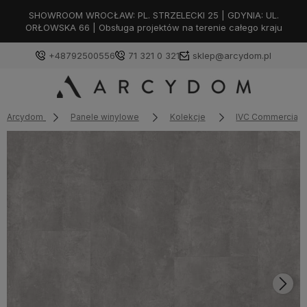
SHOWROOM WROCŁAW: PL. STRZELECKI 25 | GDYNIA: UL.
ORŁOWSKA 66 | Obsługa projektów na terenie całego kraju
+48792500556
71 321 0 321
sklep@arcydom.pl
Arcydom
Panele winylowe
Kolekcje
IVC Commercial