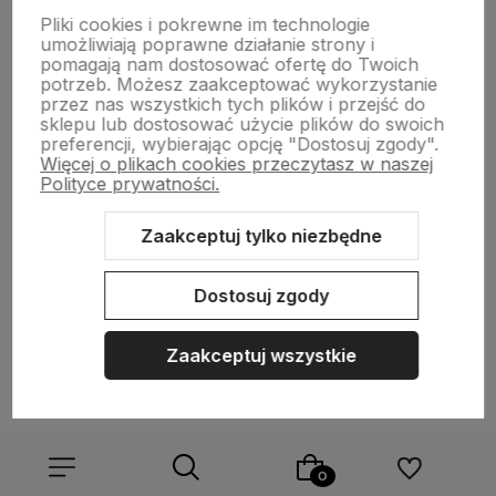
Pliki cookies i pokrewne im technologie
NASZA SELEKCJA
umożliwiają poprawne działanie strony i
pomagają nam dostosować ofertę do Twoich
potrzeb. Możesz zaakceptować wykorzystanie
POMOC
przez nas wszystkich tych plików i przejść do
sklepu lub dostosować użycie plików do swoich
preferencji, wybierając opcję "Dostosuj zgody".
KONTO
Więcej o plikach cookies przeczytasz w naszej
Polityce prywatności.
O NAS
Zaakceptuj tylko niezbędne
Dostosuj zgody
Sklep internetowy Shoper.pl
Szablon Shoper Modern 3.0™
od
GrowCommerce
Zaakceptuj wszystkie