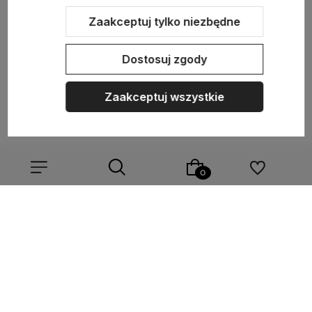
NASZA SELEKCJA
Zaakceptuj tylko niezbędne
POMOC
Dostosuj zgody
KONTO
Zaakceptuj wszystkie
O NAS
Sklep internetowy Shoper.pl
Szablon Shoper Modern 3.0™
od
GrowCommerce
Wybierz coś dla siebie z naszej aktualnej oferty lub zaloguj
się, aby przywrócić dodane produkty do listy z poprzedniej
sesji.