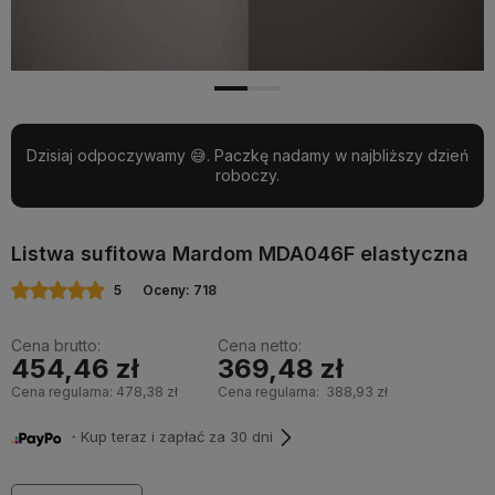
Dzisiaj odpoczywamy 😅. Paczkę nadamy w najbliższy dzień
roboczy.
Listwa sufitowa Mardom MDA046F elastyczna
5
Oceny: 718
Cena brutto:
Cena netto:
454,46 zł
369,48 zł
Cena regularna:
478,38 zł
Cena regularna:
388,93 zł
・Kup teraz i zapłać za 30 dni