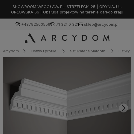
SHOWROOM WROCŁAW: PL. STRZELECKI 25 | GDYNIA: UL.
ORŁOWSKA 66 | Obsługa projektów na terenie całego kraju
+48792500556
71 321 0 321
sklep@arcydom.pl
Arcydom
Listwy i profile
Sztukateria Mardom
Listwy s