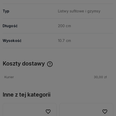
Typ
Listwy sufitowe i gzymsy
Długość
200 cm
Wysokość
10.7 cm
Koszty dostawy
Cena nie zawiera ewentualnych kosztów płatności
Kurier
30,00 zł
Inne z tej kategorii
bionych
Do ulubionych
Do ulubi