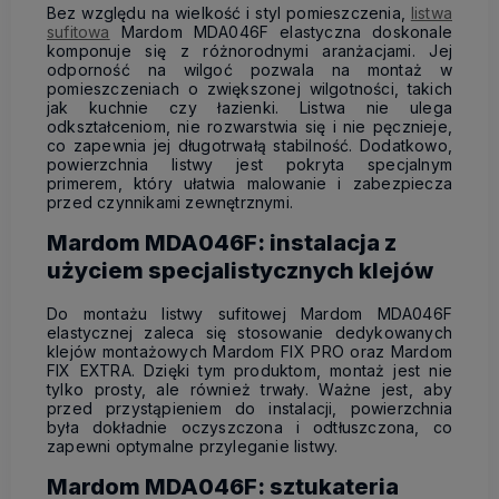
Bez względu na wielkość i styl pomieszczenia,
listwa
sufitowa
Mardom MDA046F elastyczna doskonale
komponuje się z różnorodnymi aranżacjami. Jej
odporność na wilgoć pozwala na montaż w
pomieszczeniach o zwiększonej wilgotności, takich
jak kuchnie czy łazienki. Listwa nie ulega
odkształceniom, nie rozwarstwia się i nie pęcznieje,
co zapewnia jej długotrwałą stabilność. Dodatkowo,
powierzchnia listwy jest pokryta specjalnym
primerem, który ułatwia malowanie i zabezpiecza
przed czynnikami zewnętrznymi.
Mardom MDA046F: instalacja z
użyciem specjalistycznych klejów
Do montażu listwy sufitowej Mardom MDA046F
elastycznej zaleca się stosowanie dedykowanych
klejów montażowych Mardom FIX PRO oraz Mardom
FIX EXTRA. Dzięki tym produktom, montaż jest nie
tylko prosty, ale również trwały. Ważne jest, aby
przed przystąpieniem do instalacji, powierzchnia
była dokładnie oczyszczona i odtłuszczona, co
zapewni optymalne przyleganie listwy.
Mardom MDA046F: sztukateria