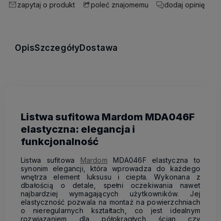
zapytaj o produkt
dodaj opinię
poleć znajomemu
Opis
Szczegóły
Dostawa
Listwa sufitowa Mardom MDA046F
elastyczna: elegancja i
funkcjonalność
Listwa sufitowa
Mardom
MDA046F elastyczna to
synonim elegancji, która wprowadza do każdego
wnętrza element luksusu i ciepła. Wykonana z
dbałością o detale, spełni oczekiwania nawet
najbardziej wymagających użytkowników. Jej
elastyczność pozwala na montaż na powierzchniach
o nieregularnych kształtach, co jest idealnym
rozwiązaniem dla półokrągłych ścian czy